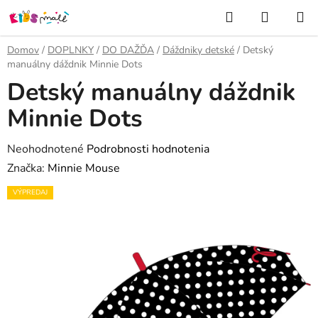
Prejsť
Hľadať
NÁKUP
na
KOŠÍK
obsah
Domov
/
DOPLNKY
/
DO DAŽĎA
/
Dáždniky detské
/
Detský
manuálny dáždnik Minnie Dots
Detský manuálny dáždnik
Minnie Dots
Priemerné
Neohodnotené
Podrobnosti hodnotenia
hodnotenie
Značka:
Minnie Mouse
produktu
VÝPREDAJ
je
0,0
z
5
hviezdičiek.