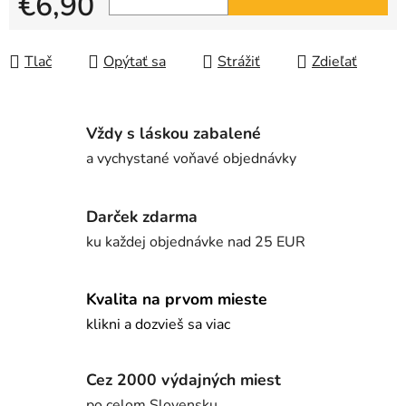
€6,90
Jednotková cena:
Tlač
Opýtať sa
Strážiť
Zdieľať
Vždy s láskou zabalené
a vychystané voňavé objednávky
Darček zdarma
ku každej objednávke nad 25 EUR
Kvalita na prvom mieste
klikni a dozvieš sa viac
Cez 2000 výdajných miest
po celom Slovensku