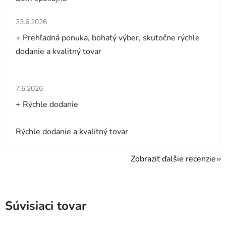
Hodnotenie obchodu je 5 z 5 hviezdičiek.
23.6.2026
+ Prehľadná ponuka, bohatý výber, skutočne rýchle
dodanie a kvalitný tovar
Hodnotenie obchodu je 5 z 5 hviezdičiek.
7.6.2026
+ Rýchle dodanie
Rýchle dodanie a kvalitný tovar
Zobraziť ďalšie recenzie
Súvisiaci tovar