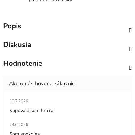
Popis
Diskusia
Hodnotenie
Hodnotenie obchodu je 5 z 5 hviezdičiek.
10.7.2026
Kupovala som len raz
Hodnotenie obchodu je 5 z 5 hviezdičiek.
24.6.2026
Som spokojna