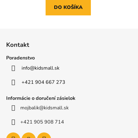
DO KOŠÍKA
Z
á
Kontakt
p
ä
Poradenstvo
t
info
@
kidsmall.sk
i
e
+421 904 667 273
Informácie o doručení zásielok
mojbalik@kidsmall.sk
+421 905 908 714