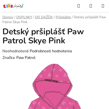
Prejsť
Hľadať
NÁKUP
na
KOŠÍK
obsah
Domov
/
DOPLNKY
/
DO DAŽĎA
/
Pršiplášte
/
Detský pršiplášť Paw
Patrol Skye Pink
Detský pršiplášť Paw
Patrol Skye Pink
Priemerné
Neohodnotené
Podrobnosti hodnotenia
hodnotenie
Značka:
Paw Patrol
produktu
je
0,0
z
5
hviezdičiek.