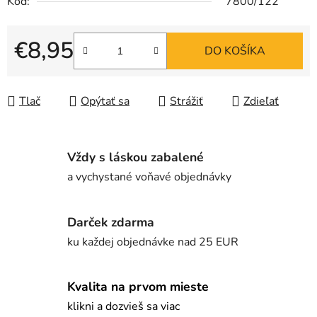
Kód:
7800/122
€8,95
DO KOŠÍKA
Jednotková cena:
Tlač
Opýtať sa
Strážiť
Zdieľať
Vždy s láskou zabalené
a vychystané voňavé objednávky
Darček zdarma
ku každej objednávke nad 25 EUR
Kvalita na prvom mieste
klikni a dozvieš sa viac