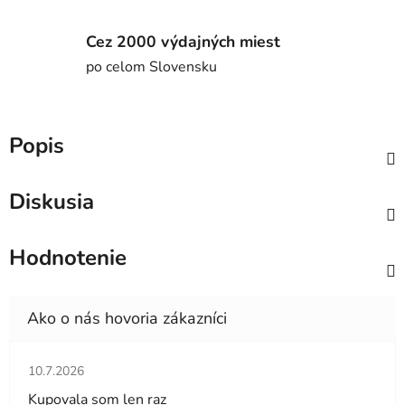
Cez 2000 výdajných miest
po celom Slovensku
Popis
Diskusia
Hodnotenie
Hodnotenie obchodu je 5 z 5 hviezdičiek.
10.7.2026
Kupovala som len raz