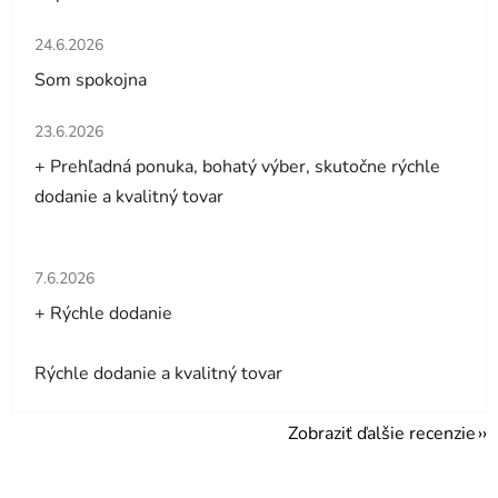
Hodnotenie obchodu je 5 z 5 hviezdičiek.
24.6.2026
Som spokojna
Hodnotenie obchodu je 5 z 5 hviezdičiek.
23.6.2026
+ Prehľadná ponuka, bohatý výber, skutočne rýchle
dodanie a kvalitný tovar
Hodnotenie obchodu je 5 z 5 hviezdičiek.
7.6.2026
+ Rýchle dodanie
Rýchle dodanie a kvalitný tovar
Zobraziť ďalšie recenzie