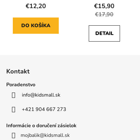
€12,20
€15,90
€17,90
DO KOŠÍKA
DETAIL
Z
á
Kontakt
p
ä
Poradenstvo
t
info
@
kidsmall.sk
i
e
+421 904 667 273
Informácie o doručení zásielok
mojbalik@kidsmall.sk