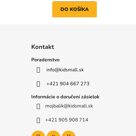
DO KOŠÍKA
Z
á
Kontakt
p
ä
Poradenstvo
t
info
@
kidsmall.sk
i
e
+421 904 667 273
Informácie o doručení zásielok
mojbalik@kidsmall.sk
+421 905 908 714