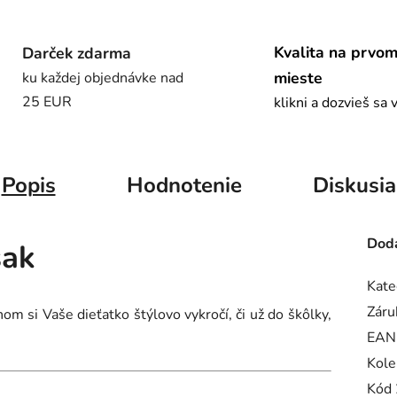
Kvalita na prvo
Darček zdarma
mieste
ku každej objednávke nad
25 EUR
klikni a dozvieš sa 
Popis
Hodnotenie
Diskusia
Doda
sak
Kate
Záru
m si Vaše dieťatko štýlovo vykročí, či už do škôlky,
EAN
Kole
Kód 