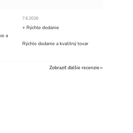
hviezdičiek.
Hodnotenie obchodu je 5 z 5 hviezdičiek.
7.6.2026
+ Rýchle dodanie
ie a
Rýchle dodanie a kvalitný tovar
Zobraziť ďalšie recenzie