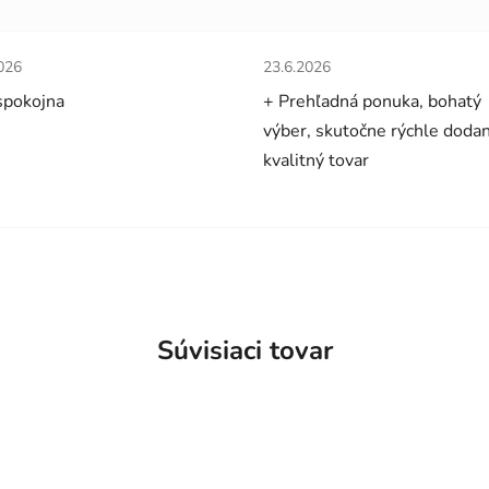
tenie obchodu je 5 z 5 hviezdičiek.
Hodnotenie obchodu je 5 z 5 
026
23.6.2026
spokojna
+ Prehľadná ponuka, bohatý
výber, skutočne rýchle dodan
kvalitný tovar
Súvisiaci tovar