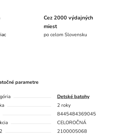
m
Cez 2000 výdajných
miest
viac
po celom Slovensku
točné parametre
gória
Detské batohy
ka
2 roky
8445484369045
kcia
CELOROČNÁ
2
2100005068