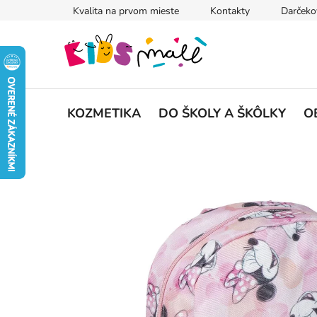
Prejsť
Kvalita na prvom mieste
Kontakty
Darčeko
na
obsah
KOZMETIKA
DO ŠKOLY A ŠKÔLKY
O