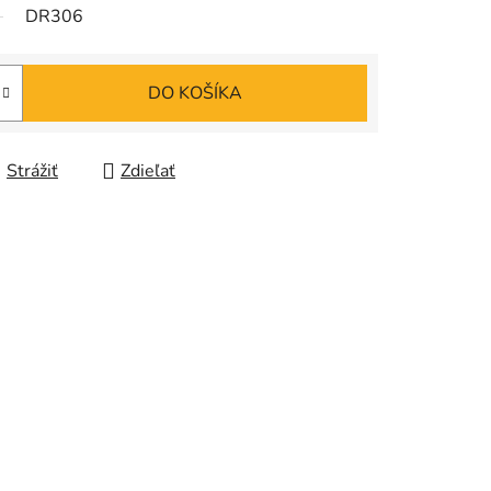
DR306
DO KOŠÍKA
Strážiť
Zdieľať