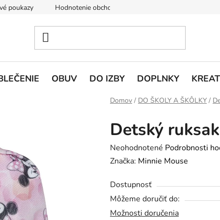
vé poukazy
Hodnotenie obchodu
Doprava a platba
V
BLEČENIE
OBUV
DO IZBY
DOPLNKY
KREAT
Domov
/
DO ŠKOLY A ŠKÔLKY
/
De
Detský ruksak
Priemerné
Neohodnotené
Podrobnosti ho
hodnotenie
Značka:
Minnie Mouse
produktu
Dostupnosť
je
Môžeme doručiť do:
0,0
Možnosti doručenia
z