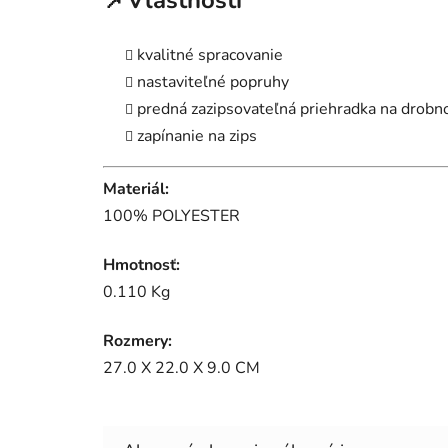
📌Vlastnosti
kvalitné spracovanie
nastaviteľné popruhy
predná zazipsovateľná priehradka na drobnos
zapínanie na zips
Materiál:
100% POLYESTER
Hmotnosť:
0.110 Kg
Rozmery:
27.0 X 22.0 X 9.0 CM