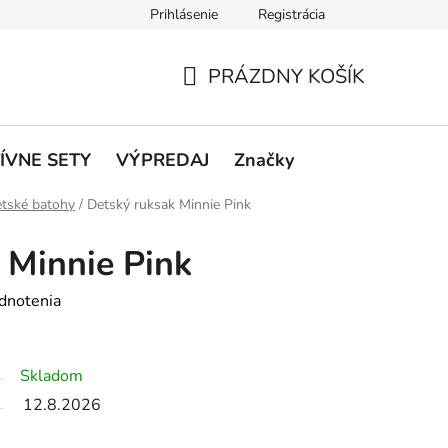
Prihlásenie
Registrácia
rátenie a reklamácie
Podmienky ochrany osobných údajov
O
PRÁZDNY KOŠÍK
NÁKUPNÝ
KOŠÍK
ÍVNE SETY
VÝPREDAJ
Značky
tské batohy
/
Detský ruksak Minnie Pink
 Minnie Pink
dnotenia
Skladom
12.8.2026