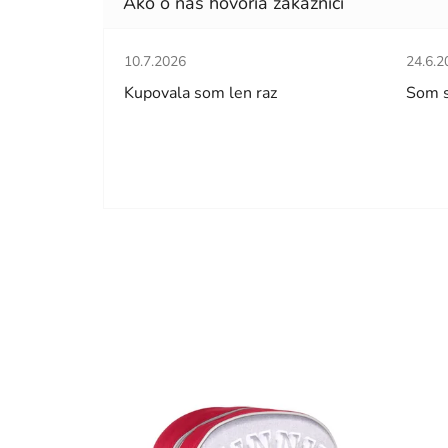
Hodnotenie obchodu je 5 z 5 hviezdičiek.
Hodno
10.7.2026
24.6.2
Kupovala som len raz
Som 