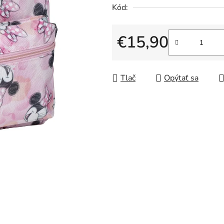
5
Kód:
hviezdičiek.
€15,90
Jednotková cena:
Tlač
Opýtať sa