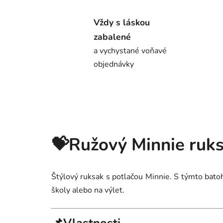
Vždy s láskou
zabalené
a vychystané voňavé
objednávky
💝Ružový Minnie ruk
Štýlový ruksak s potlačou Minnie. S týmto batoho
školy alebo na výlet.