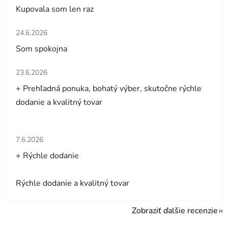
Kupovala som len raz
Hodnotenie obchodu je 5 z 5 hviezdičiek.
24.6.2026
Som spokojna
Hodnotenie obchodu je 5 z 5 hviezdičiek.
23.6.2026
+ Prehľadná ponuka, bohatý výber, skutočne rýchle
dodanie a kvalitný tovar
Hodnotenie obchodu je 5 z 5 hviezdičiek.
7.6.2026
+ Rýchle dodanie
Rýchle dodanie a kvalitný tovar
Zobraziť ďalšie recenzie