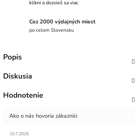
klikni a dozvieš sa viac
Cez 2000 výdajných miest
po celom Slovensku
Popis
Diskusia
Hodnotenie
Hodnotenie obchodu je 5 z 5 hviezdičiek.
10.7.2026