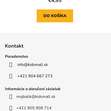
€4,95
DO KOŠÍKA
Z
á
Kontakt
p
ä
Poradenstvo
t
info
@
kidsmall.sk
i
e
+421 904 667 273
Informácie o doručení zásielok
mojbalik@kidsmall.sk
+421 905 908 714