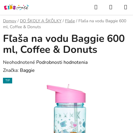
Prejsť
Hľadať
NÁKUP
na
KOŠÍK
obsah
Domov
/
DO ŠKOLY A ŠKÔLKY
/
Fľaše
/
Fľaša na vodu Baggie 600
ml, Coffee & Donuts
Fľaša na vodu Baggie 600
ml, Coffee & Donuts
Priemerné
Neohodnotené
Podrobnosti hodnotenia
hodnotenie
Značka:
Baggie
produktu
TIP
je
0,0
z
5
hviezdičiek.