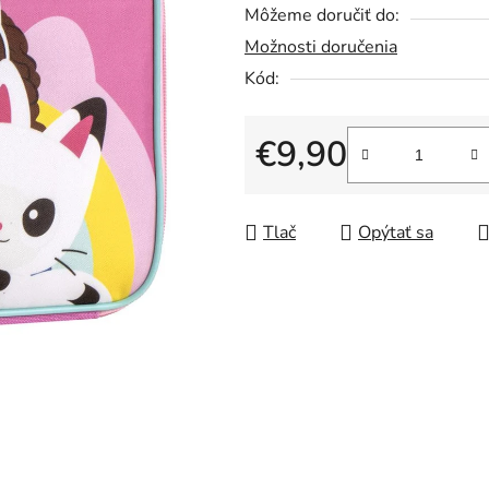
Môžeme doručiť do:
0,0
Možnosti doručenia
z
5
Kód:
hviezdičiek.
€9,90
Jednotková cena:
Tlač
Opýtať sa