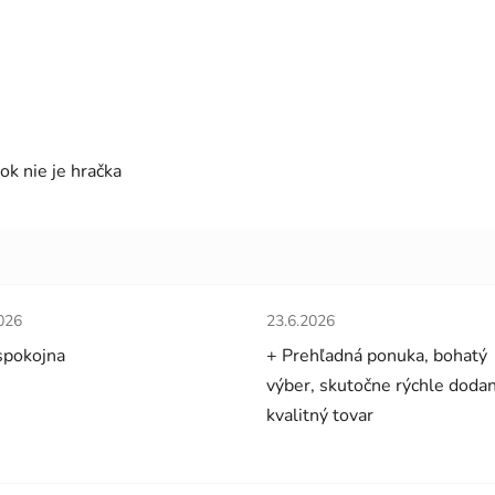
ok nie je hračka
tenie obchodu je 5 z 5 hviezdičiek.
Hodnotenie obchodu je 5 z 5 
026
23.6.2026
spokojna
+ Prehľadná ponuka, bohatý
výber, skutočne rýchle dodan
kvalitný tovar