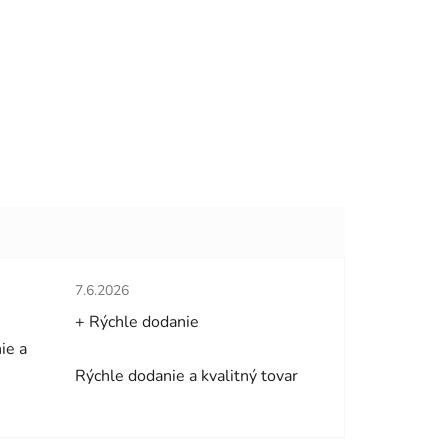
hviezdičiek.
Hodnotenie obchodu je 5 z 5 hviezdičiek.
7.6.2026
+ Rýchle dodanie
ie a
Rýchle dodanie a kvalitný tovar