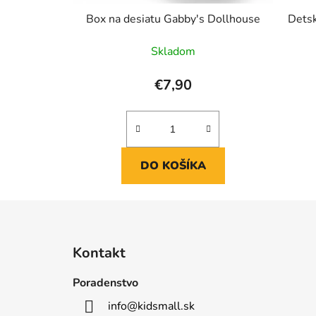
Box na desiatu Gabby's Dollhouse
Detsk
Skladom
€7,90
DO KOŠÍKA
Z
á
Kontakt
p
ä
Poradenstvo
t
info
@
kidsmall.sk
i