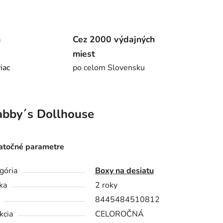
m
Cez 2000 výdajných
miest
viac
po celom Slovensku
bby´s Dollhouse
točné parametre
gória
Boxy na desiatu
ka
2 roky
8445484510812
kcia
CELOROČNÁ