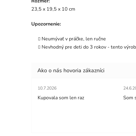
Rozmer:
23,5 x 19,5 x 10 cm
Upozornenie:
Neumývať v práčke, len ručne
Nevhodný pre deti do 3 rokov - tento výrob
Hodnotenie obchodu je 5 z 5 hviezdičiek.
Hodno
10.7.2026
24.6.2
Kupovala som len raz
Som 