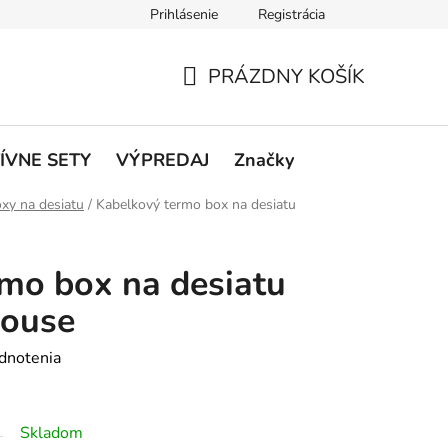
Prihlásenie
Registrácia
rátenie a reklamácie
Podmienky ochrany osobných údajov
O
PRÁZDNY KOŠÍK
NÁKUPNÝ
KOŠÍK
ÍVNE SETY
VÝPREDAJ
Značky
xy na desiatu
/
Kabelkový termo box na desiatu
mo box na desiatu
house
dnotenia
Skladom