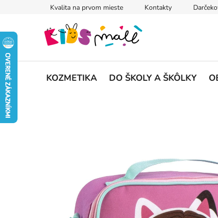
Prejsť
Kvalita na prvom mieste
Kontakty
Darčeko
na
obsah
KOZMETIKA
DO ŠKOLY A ŠKÔLKY
O