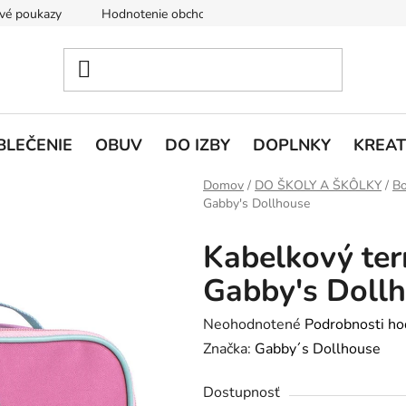
vé poukazy
Hodnotenie obchodu
Doprava a platba
V
BLEČENIE
OBUV
DO IZBY
DOPLNKY
KREAT
Domov
/
DO ŠKOLY A ŠKÔLKY
/
Bo
Gabby's Dollhouse
Kabelkový ter
Gabby's Doll
Priemerné
Neohodnotené
Podrobnosti ho
hodnotenie
Značka:
Gabby´s Dollhouse
produktu
Dostupnosť
je