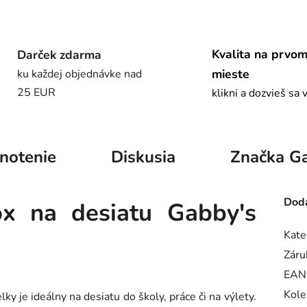
Kvalita na prvo
Darček zdarma
mieste
ku každej objednávke nad
25 EUR
klikni a dozvieš sa 
notenie
Diskusia
Značka
Ga
Doda
x na desiatu Gabby's
Kate
Záru
EAN
Kole
ky je ideálny na desiatu do školy, práce či na výlety.