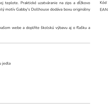
Kód 
nej teplote.
Praktické uza
tváranie na zips a dĺžkovo
lý motív Gabby's Dollhouse dodáva boxu originálny
EAN
našom webe a doplňte školskú výbavu aj o fľašku a
u jedla