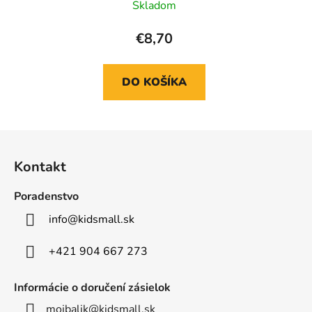
Skladom
€8,70
DO KOŠÍKA
Z
á
Kontakt
p
ä
Poradenstvo
t
info
@
kidsmall.sk
i
e
+421 904 667 273
Informácie o doručení zásielok
mojbalik@kidsmall.sk