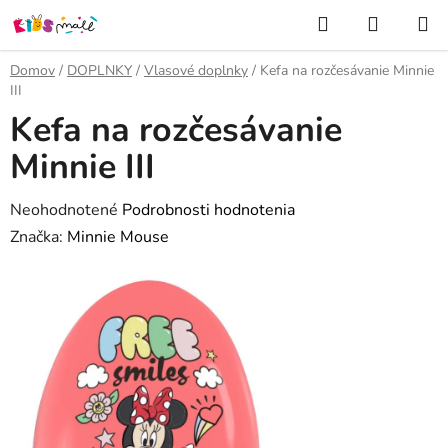
Prejsť
Hľadať
NÁKUP
na
KOŠÍK
obsah
Domov
/
DOPLNKY
/
Vlasové doplnky
/
Kefa na rozčesávanie Minnie
III
Kefa na rozčesávanie
Minnie III
Priemerné
Neohodnotené
Podrobnosti hodnotenia
hodnotenie
Značka:
Minnie Mouse
produktu
je
0,0
z
5
hviezdičiek.