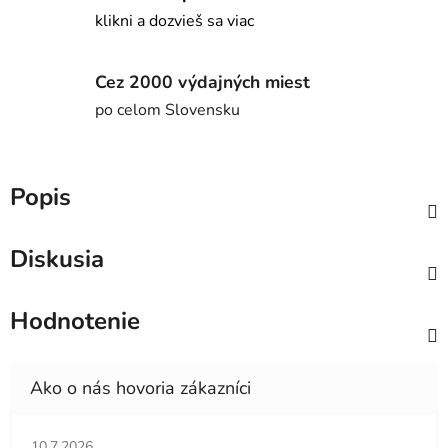
klikni a dozvieš sa viac
Cez 2000 výdajných miest
po celom Slovensku
Popis
Diskusia
Hodnotenie
Hodnotenie obchodu je 5 z 5 hviezdičiek.
10.7.2026