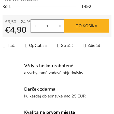
Kód:
1492
€6,50
–24 %
DO KOŠÍKA
€4,90
Jednotková cena:
Tlač
Opýtať sa
Strážiť
Zdieľať
Vždy s láskou zabalené
a vychystané voňavé objednávky
Darček zdarma
ku každej objednávke nad 25 EUR
Kvalita na prvom mieste