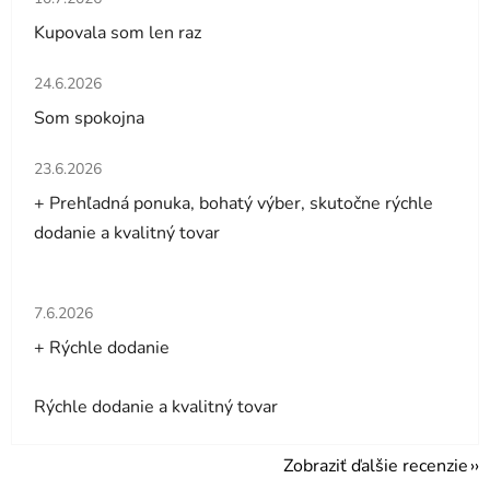
Kupovala som len raz
Hodnotenie obchodu je 5 z 5 hviezdičiek.
24.6.2026
Som spokojna
Hodnotenie obchodu je 5 z 5 hviezdičiek.
23.6.2026
+ Prehľadná ponuka, bohatý výber, skutočne rýchle
dodanie a kvalitný tovar
Hodnotenie obchodu je 5 z 5 hviezdičiek.
7.6.2026
+ Rýchle dodanie
Rýchle dodanie a kvalitný tovar
Zobraziť ďalšie recenzie