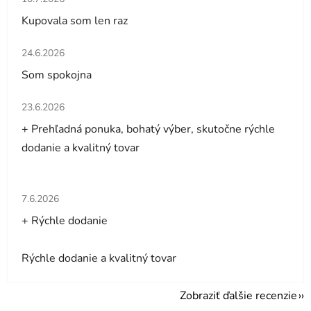
Kupovala som len raz
Hodnotenie obchodu je 5 z 5 hviezdičiek.
24.6.2026
Som spokojna
Hodnotenie obchodu je 5 z 5 hviezdičiek.
23.6.2026
+ Prehľadná ponuka, bohatý výber, skutočne rýchle
dodanie a kvalitný tovar
Hodnotenie obchodu je 5 z 5 hviezdičiek.
7.6.2026
+ Rýchle dodanie
Rýchle dodanie a kvalitný tovar
Zobraziť ďalšie recenzie