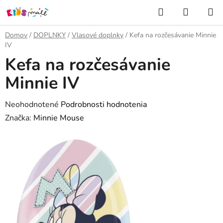
Prejsť
Hľadať
NÁKUP
na
KOŠÍK
obsah
Domov
/
DOPLNKY
/
Vlasové doplnky
/
Kefa na rozčesávanie Minnie
IV
Kefa na rozčesávanie
Minnie IV
Priemerné
Neohodnotené
Podrobnosti hodnotenia
hodnotenie
Značka:
Minnie Mouse
produktu
je
0,0
z
5
hviezdičiek.