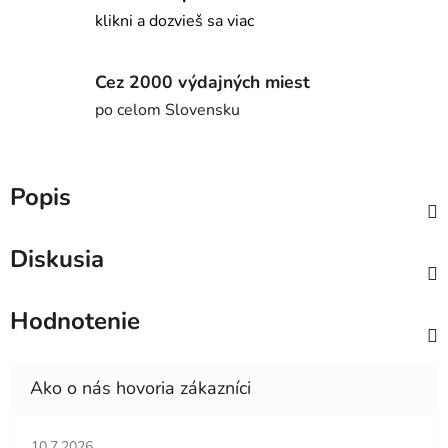
klikni a dozvieš sa viac
Cez 2000 výdajných miest
po celom Slovensku
Popis
Diskusia
Hodnotenie
Hodnotenie obchodu je 5 z 5 hviezdičiek.
10.7.2026