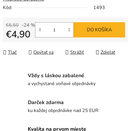
Kód:
1493
€6,50
–24 %
DO KOŠÍKA
€4,90
Jednotková cena:
Tlač
Opýtať sa
Strážiť
Zdieľať
Vždy s láskou zabalené
a vychystané voňavé objednávky
Darček zdarma
ku každej objednávke nad 25 EUR
Kvalita na prvom mieste