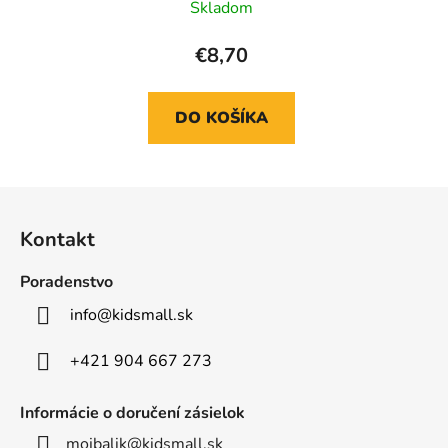
Skladom
€8,70
DO KOŠÍKA
Z
á
Kontakt
p
ä
Poradenstvo
t
info
@
kidsmall.sk
i
e
+421 904 667 273
Informácie o doručení zásielok
mojbalik@kidsmall.sk