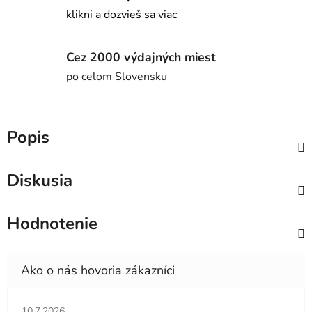
klikni a dozvieš sa viac
Cez 2000 výdajných miest
po celom Slovensku
Popis
Diskusia
Hodnotenie
Hodnotenie obchodu je 5 z 5 hviezdičiek.
10.7.2026