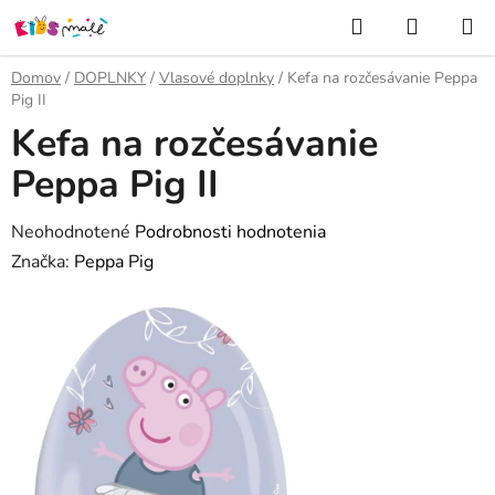
Prejsť
Hľadať
NÁKUP
na
KOŠÍK
obsah
Domov
/
DOPLNKY
/
Vlasové doplnky
/
Kefa na rozčesávanie Peppa
Pig II
Kefa na rozčesávanie
Peppa Pig II
Priemerné
Neohodnotené
Podrobnosti hodnotenia
hodnotenie
Značka:
Peppa Pig
produktu
je
0,0
z
5
hviezdičiek.