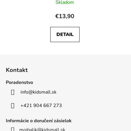
Skladom
€13,90
DETAIL
Z
á
Kontakt
p
ä
Poradenstvo
t
info
@
kidsmall.sk
i
e
+421 904 667 273
Informácie o doručení zásielok
mojbalik@kidsmall.sk