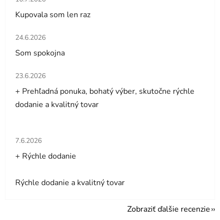
Kupovala som len raz
Hodnotenie obchodu je 5 z 5 hviezdičiek.
24.6.2026
Som spokojna
Hodnotenie obchodu je 5 z 5 hviezdičiek.
23.6.2026
+ Prehľadná ponuka, bohatý výber, skutočne rýchle
dodanie a kvalitný tovar
Hodnotenie obchodu je 5 z 5 hviezdičiek.
7.6.2026
+ Rýchle dodanie
Rýchle dodanie a kvalitný tovar
Zobraziť ďalšie recenzie