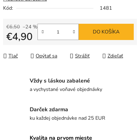
Kód:
1481
€6,50
–24 %
DO KOŠÍKA
€4,90
Jednotková cena:
Tlač
Opýtať sa
Strážiť
Zdieľať
Vždy s láskou zabalené
a vychystané voňavé objednávky
Darček zdarma
ku každej objednávke nad 25 EUR
Kvalita na prvom mieste