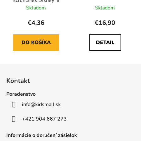
scrunchies Disney III
Skladom
Skladom
€4,36
€16,90
DO KOŠÍKA
DETAIL
Z
á
Kontakt
p
ä
Poradenstvo
t
info
@
kidsmall.sk
i
e
+421 904 667 273
Informácie o doručení zásielok