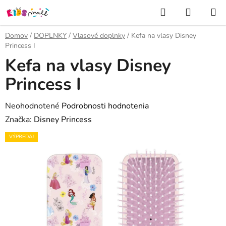
Prejsť
Hľadať
NÁKUP
na
KOŠÍK
obsah
Domov
/
DOPLNKY
/
Vlasové doplnky
/
Kefa na vlasy Disney
Princess I
Kefa na vlasy Disney
Princess I
Priemerné
Neohodnotené
Podrobnosti hodnotenia
hodnotenie
Značka:
Disney Princess
produktu
VÝPREDAJ
je
0,0
z
5
hviezdičiek.