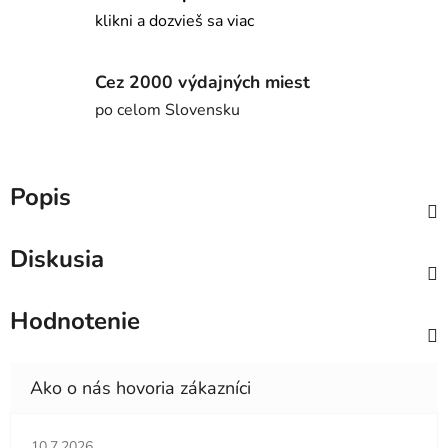
klikni a dozvieš sa viac
Cez 2000 výdajných miest
po celom Slovensku
Popis
Diskusia
Hodnotenie
Hodnotenie obchodu je 5 z 5 hviezdičiek.
10.7.2026