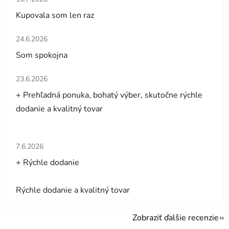
Kupovala som len raz
Hodnotenie obchodu je 5 z 5 hviezdičiek.
24.6.2026
Som spokojna
Hodnotenie obchodu je 5 z 5 hviezdičiek.
23.6.2026
+ Prehľadná ponuka, bohatý výber, skutočne rýchle
dodanie a kvalitný tovar
Hodnotenie obchodu je 5 z 5 hviezdičiek.
7.6.2026
+ Rýchle dodanie
Rýchle dodanie a kvalitný tovar
Zobraziť ďalšie recenzie