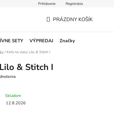
Prihlásenie
Registrácia
rátenie a reklamácie
Podmienky ochrany osobných údajov
O
PRÁZDNY KOŠÍK
NÁKUPNÝ
KOŠÍK
ÍVNE SETY
VÝPREDAJ
Značky
nky
/
Kefa na vlasy Lilo & Stitch I
Lilo & Stitch I
dnotenia
Skladom
12.8.2026