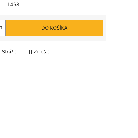
1468
DO KOŠÍKA
Strážiť
Zdieľať