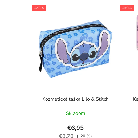
AKCIA
AKCIA
Kozmetická taška Lilo & Stitch
Ke
Skladom
€6,95
€8,70
(–20 %)