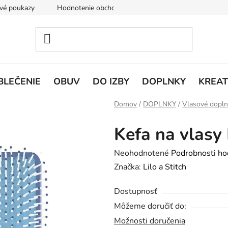
vé poukazy
Hodnotenie obchodu
Doprava a platba
V
BLEČENIE
OBUV
DO IZBY
DOPLNKY
KREAT
Domov
/
DOPLNKY
/
Vlasové dopl
Kefa na vlasy 
Priemerné
Neohodnotené
Podrobnosti ho
hodnotenie
Značka:
Lilo a Stitch
produktu
Dostupnosť
je
Môžeme doručiť do:
0,0
Možnosti doručenia
z