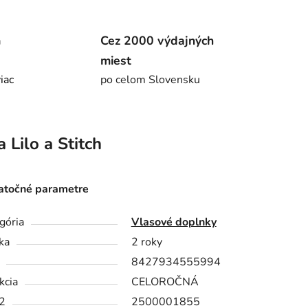
m
Cez 2000 výdajných
miest
viac
po celom Slovensku
a
Lilo a Stitch
točné parametre
gória
Vlasové doplnky
ka
2 roky
8427934555994
kcia
CELOROČNÁ
2
2500001855