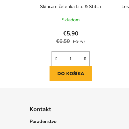
Skincare čelenka Lilo & Stitch
Les
Skladom
€5,90
€6,50
(–9 %)
DO KOŠÍKA
Z
á
Kontakt
p
ä
Poradenstvo
t