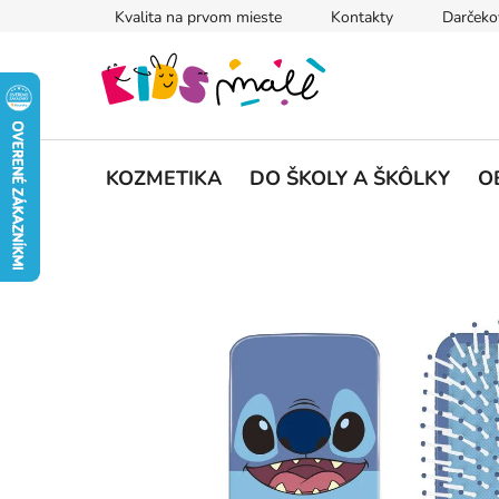
Prejsť
Kvalita na prvom mieste
Kontakty
Darčeko
na
obsah
KOZMETIKA
DO ŠKOLY A ŠKÔLKY
O