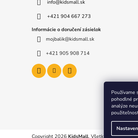
info
@
kidsmall.sk
i
e
+421 904 667 273
Informácie o doručení zásielok
mojbalik@kidsmall.sk
+421 905 908 714
Používame s
pohodlné pr
analýze neus
použiteľnos
Nastaven
Copyright 2026
KidsMall
. Všetky práva vyhrad