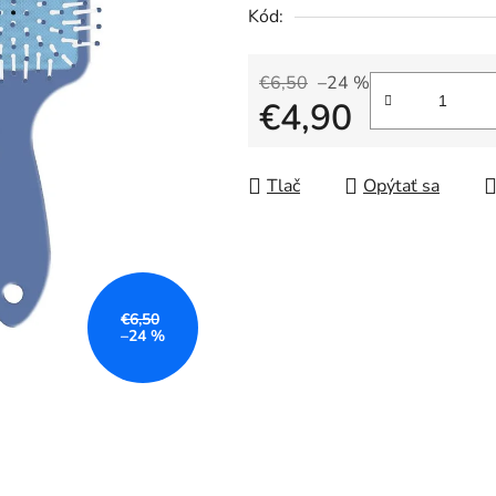
5
Kód:
hviezdičiek.
€6,50
–24 %
€4,90
Jednotková cena:
Tlač
Opýtať sa
€6,50
–24 %