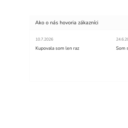
Hodnotenie obchodu je 5 z 5 hviezdičiek.
Hodno
10.7.2026
24.6.2
Kupovala som len raz
Som 