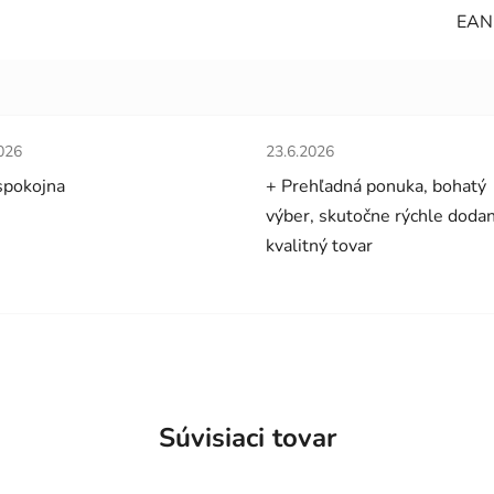
EAN
tenie obchodu je 5 z 5 hviezdičiek.
Hodnotenie obchodu je 5 z 5 
026
23.6.2026
spokojna
+ Prehľadná ponuka, bohatý
výber, skutočne rýchle dodan
kvalitný tovar
Súvisiaci tovar