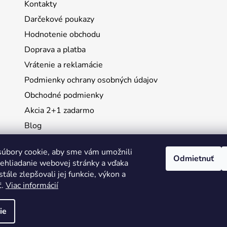
Kontakty
Darčekové poukazy
Hodnotenie obchodu
Doprava a platba
Vrátenie a reklamácie
Podmienky ochrany osobných údajov
Obchodné podmienky
Akcia 2+1 zadarmo
Blog
Moja objednávka
úbory cookie, aby sme vám umožnili
Odmietnuť
ehliadanie webovej stránky a vďaka
Instagram
tále zlepšovali jej funkcie, výkon a
ť.
Viac informácií
ie
ené.
Upraviť nastavenie cookies