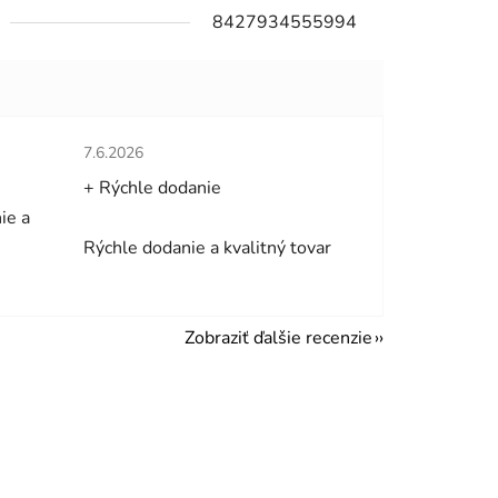
8427934555994
hviezdičiek.
Hodnotenie obchodu je 5 z 5 hviezdičiek.
7.6.2026
+ Rýchle dodanie
ie a
Rýchle dodanie a kvalitný tovar
Zobraziť ďalšie recenzie