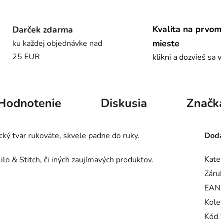
Kvalita na prvo
Darček zdarma
mieste
ku každej objednávke nad
25 EUR
klikni a dozvieš sa 
Hodnotenie
Diskusia
Značk
cký tvar rukoväte, skvele padne do ruky.
Doda
Kate
ilo & Stitch, či iných zaujímavých produktov.
Záru
EAN
Kole
Kód 