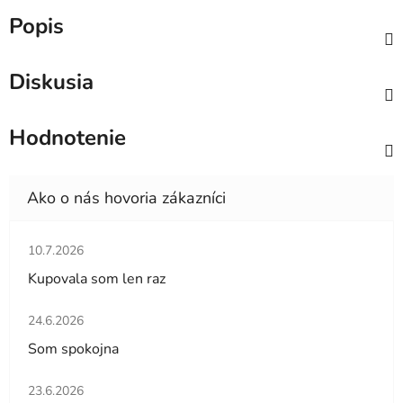
Popis
Diskusia
Hodnotenie
Hodnotenie obchodu je 5 z 5 hviezdičiek.
10.7.2026
Kupovala som len raz
Hodnotenie obchodu je 5 z 5 hviezdičiek.
24.6.2026
Som spokojna
Hodnotenie obchodu je 5 z 5 hviezdičiek.
23.6.2026