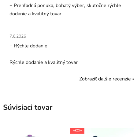
+ Prehľadná ponuka, bohatý výber, skutočne rýchle
dodanie a kvalitný tovar
Hodnotenie obchodu je 5 z 5 hviezdičiek.
7.6.2026
+ Rýchle dodanie
Rýchle dodanie a kvalitný tovar
Zobraziť ďalšie recenzie
Súvisiaci tovar
AKCIA