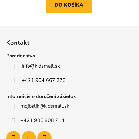
DO KOŠÍKA
Z
á
Kontakt
p
ä
Poradenstvo
t
info
@
kidsmall.sk
i
e
+421 904 667 273
Informácie o doručení zásielok
mojbalik@kidsmall.sk
+421 905 908 714