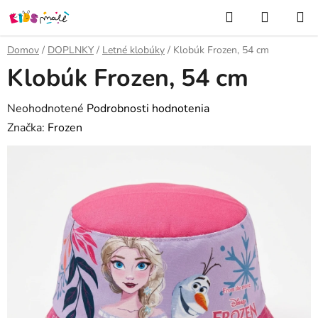
Prejsť
Hľadať
NÁKUP
na
KOŠÍK
obsah
Domov
/
DOPLNKY
/
Letné klobúky
/
Klobúk Frozen, 54 cm
Klobúk Frozen, 54 cm
Priemerné
Neohodnotené
Podrobnosti hodnotenia
hodnotenie
Značka:
Frozen
produktu
je
0,0
z
5
hviezdičiek.