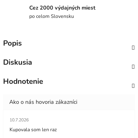
Cez 2000 výdajných miest
po celom Slovensku
Popis
Diskusia
Hodnotenie
Hodnotenie obchodu je 5 z 5 hviezdičiek.
10.7.2026
Kupovala som len raz