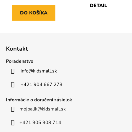
DETAIL
DO KOŠÍKA
Z
á
Kontakt
p
ä
Poradenstvo
t
info
@
kidsmall.sk
i
e
+421 904 667 273
Informácie o doručení zásielok
mojbalik@kidsmall.sk
+421 905 908 714