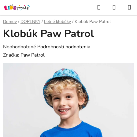
Prejsť
Hľadať
NÁKUP
na
KOŠÍK
obsah
Domov
/
DOPLNKY
/
Letné klobúky
/
Klobúk Paw Patrol
Klobúk Paw Patrol
Priemerné
Neohodnotené
Podrobnosti hodnotenia
hodnotenie
Značka:
Paw Patrol
produktu
je
0,0
z
5
hviezdičiek.