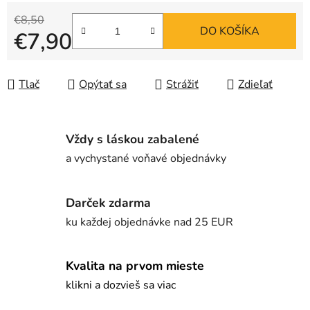
€8,50
DO KOŠÍKA
€7,90
Jednotková cena:
Tlač
Opýtať sa
Strážiť
Zdieľať
Vždy s láskou zabalené
a vychystané voňavé objednávky
Darček zdarma
ku každej objednávke nad 25 EUR
Kvalita na prvom mieste
klikni a dozvieš sa viac