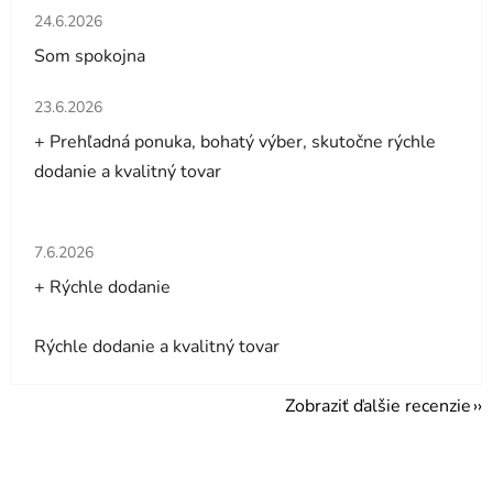
Hodnotenie obchodu je 5 z 5 hviezdičiek.
24.6.2026
Som spokojna
Hodnotenie obchodu je 5 z 5 hviezdičiek.
23.6.2026
+ Prehľadná ponuka, bohatý výber, skutočne rýchle
dodanie a kvalitný tovar
Hodnotenie obchodu je 5 z 5 hviezdičiek.
7.6.2026
+ Rýchle dodanie
Rýchle dodanie a kvalitný tovar
Zobraziť ďalšie recenzie