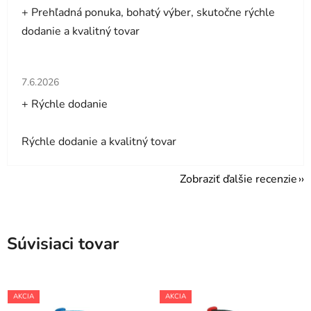
+ Prehľadná ponuka, bohatý výber, skutočne rýchle
dodanie a kvalitný tovar
Hodnotenie obchodu je 5 z 5 hviezdičiek.
7.6.2026
+ Rýchle dodanie
Rýchle dodanie a kvalitný tovar
Zobraziť ďalšie recenzie
Súvisiaci tovar
AKCIA
AKCIA