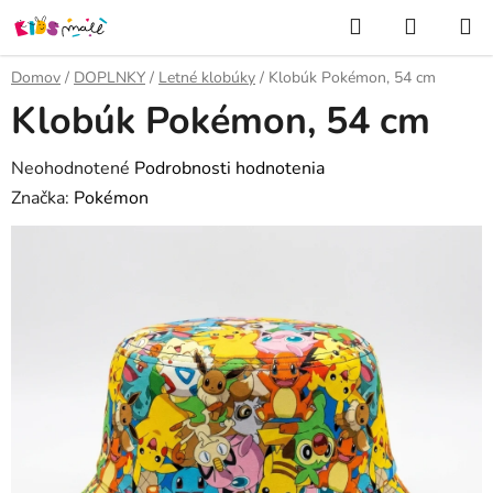
Prejsť
Hľadať
NÁKUP
na
KOŠÍK
obsah
Domov
/
DOPLNKY
/
Letné klobúky
/
Klobúk Pokémon, 54 cm
Klobúk Pokémon, 54 cm
Priemerné
Neohodnotené
Podrobnosti hodnotenia
hodnotenie
Značka:
Pokémon
produktu
je
0,0
z
5
hviezdičiek.