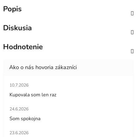
Popis
Diskusia
Hodnotenie
Hodnotenie obchodu je 5 z 5 hviezdičiek.
10.7.2026
Kupovala som len raz
Hodnotenie obchodu je 5 z 5 hviezdičiek.
24.6.2026
Som spokojna
Hodnotenie obchodu je 5 z 5 hviezdičiek.
23.6.2026