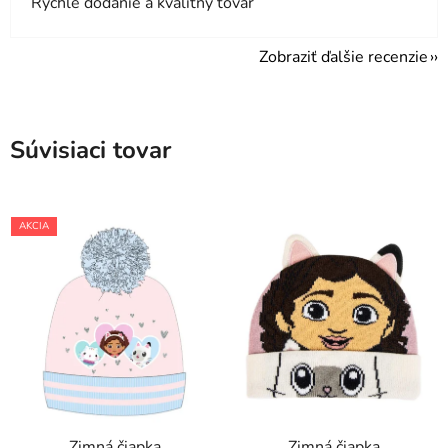
Rýchle dodanie a kvalitný tovar
Zobraziť ďalšie recenzie
Súvisiaci tovar
AKCIA
Zimná čiapka
Zimná čiapka