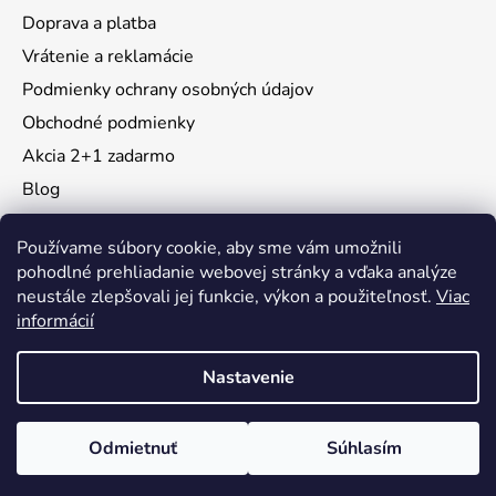
Doprava a platba
Vrátenie a reklamácie
Podmienky ochrany osobných údajov
Obchodné podmienky
Akcia 2+1 zadarmo
Blog
Moja objednávka
Používame súbory cookie, aby sme vám umožnili
pohodlné prehliadanie webovej stránky a vďaka analýze
neustále zlepšovali jej funkcie, výkon a použiteľnosť.
Viac
Instagram
informácií
Nastavenie
Vytvoril Shoptet
Odmietnuť
Súhlasím
Copyright 2026
KidsMall
. Všetky práva vyhradené.
Upraviť nastavenie cookies