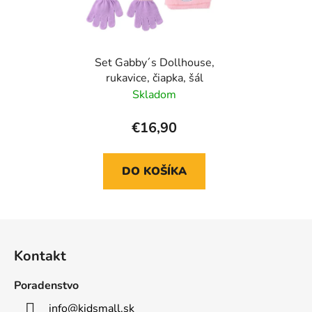
Set Gabby´s Dollhouse,
rukavice, čiapka, šál
Skladom
€16,90
DO KOŠÍKA
Z
á
Kontakt
p
ä
Poradenstvo
t
info
@
kidsmall.sk