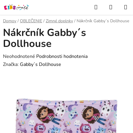
Prejsť
Hľadať
NÁKUP
na
KOŠÍK
obsah
Domov
/
OBLEČENIE
/
Zimné doplnky
/
Nákrčník Gabby´s Dollhouse
Nákrčník Gabby´s
Dollhouse
Priemerné
Neohodnotené
Podrobnosti hodnotenia
hodnotenie
Značka:
Gabby´s Dollhouse
produktu
je
0,0
z
5
hviezdičiek.