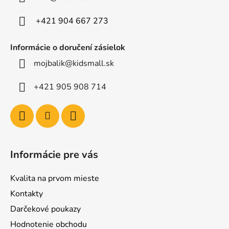
i
e
+421 904 667 273
Informácie o doručení zásielok
mojbalik@kidsmall.sk
+421 905 908 714
Informácie pre vás
Kvalita na prvom mieste
Kontakty
Darčekové poukazy
Hodnotenie obchodu