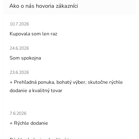
Hodnotenie obchodu je 5 z 5 hviezdičiek.
10.7.2026
Kupovala som len raz
Hodnotenie obchodu je 5 z 5 hviezdičiek.
24.6.2026
Som spokojna
Hodnotenie obchodu je 5 z 5 hviezdičiek.
23.6.2026
+ Prehľadná ponuka, bohatý výber, skutočne rýchle
dodanie a kvalitný tovar
Hodnotenie obchodu je 5 z 5 hviezdičiek.
7.6.2026
+ Rýchle dodanie