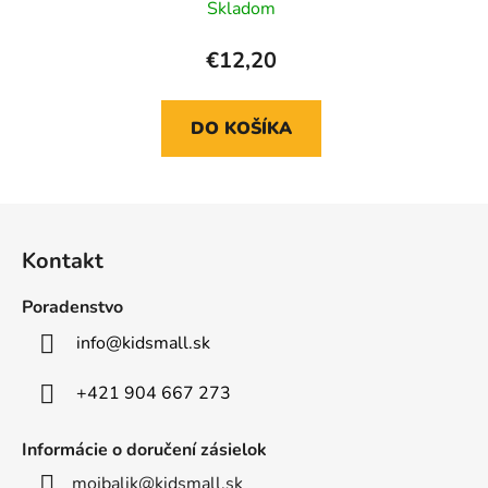
Skladom
€12,20
DO KOŠÍKA
Z
á
Kontakt
p
ä
Poradenstvo
t
info
@
kidsmall.sk
i
e
+421 904 667 273
Informácie o doručení zásielok
mojbalik@kidsmall.sk