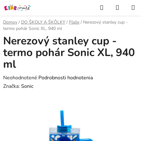
Prejsť
Hľadať
NÁKUP
na
KOŠÍK
obsah
Domov
/
DO ŠKOLY A ŠKÔLKY
/
Fľaše
/
Nerezový stanley cup -
termo pohár Sonic XL, 940 ml
Nerezový stanley cup -
termo pohár Sonic XL, 940
ml
Priemerné
Neohodnotené
Podrobnosti hodnotenia
hodnotenie
Značka:
Sonic
produktu
je
0,0
z
5
hviezdičiek.