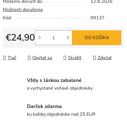
Môžeme doručiť do:
12.8.2026
Možnosti doručenia
Kód:
99137
€24,90
DO KOŠÍKA
Jednotková cena:
Tlač
Opýtať sa
Strážiť
Zdieľať
Vždy s láskou zabalené
a vychystané voňavé objednávky
Darček zdarma
ku každej objednávke nad 25 EUR