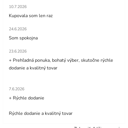
Hodnotenie obchodu je 5 z 5 hviezdičiek.
10.7.2026
Kupovala som len raz
Hodnotenie obchodu je 5 z 5 hviezdičiek.
24.6.2026
Som spokojna
Hodnotenie obchodu je 5 z 5 hviezdičiek.
23.6.2026
+ Prehľadná ponuka, bohatý výber, skutočne rýchle
dodanie a kvalitný tovar
Hodnotenie obchodu je 5 z 5 hviezdičiek.
7.6.2026
+ Rýchle dodanie
Rýchle dodanie a kvalitný tovar