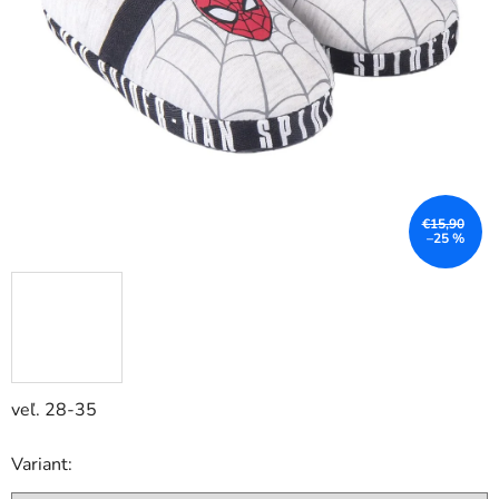
€15,90
–25 %
veľ. 28-35
Variant: