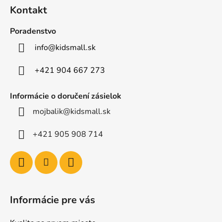
á
Kontakt
p
ä
Poradenstvo
t
info
@
kidsmall.sk
i
e
+421 904 667 273
Informácie o doručení zásielok
mojbalik@kidsmall.sk
+421 905 908 714
Informácie pre vás