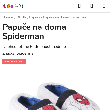
Prejsť
Hľadať
NÁKUP
na
KOŠÍK
obsah
Domov
/
OBUV
/
Papuče
/
Papuče na doma Spiderman
Papuče na doma
Spiderman
Priemerné
Neohodnotené
Podrobnosti hodnotenia
hodnotenie
Značka:
Spiderman
produktu
POSLEDNÉ KUSY
je
0,0
z
5
hviezdičiek.