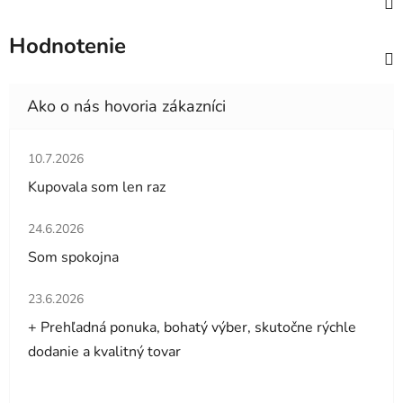
Hodnotenie
Hodnotenie obchodu je 5 z 5 hviezdičiek.
10.7.2026
Kupovala som len raz
Hodnotenie obchodu je 5 z 5 hviezdičiek.
24.6.2026
Som spokojna
Hodnotenie obchodu je 5 z 5 hviezdičiek.
23.6.2026
+ Prehľadná ponuka, bohatý výber, skutočne rýchle
dodanie a kvalitný tovar