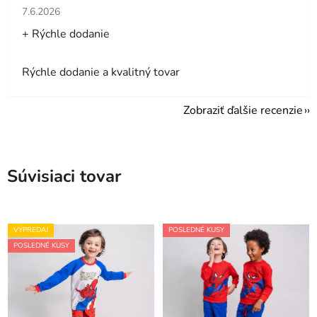
Hodnotenie obchodu je 5 z 5 hviezdičiek.
7.6.2026
+ Rýchle dodanie
Rýchle dodanie a kvalitný tovar
Zobraziť ďalšie recenzie
Súvisiaci tovar
VÝPREDAJ
POSLEDNÉ KUSY
POSLEDNÉ KUSY