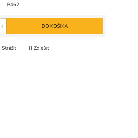
P462
DO KOŠÍKA
Strážiť
Zdieľať