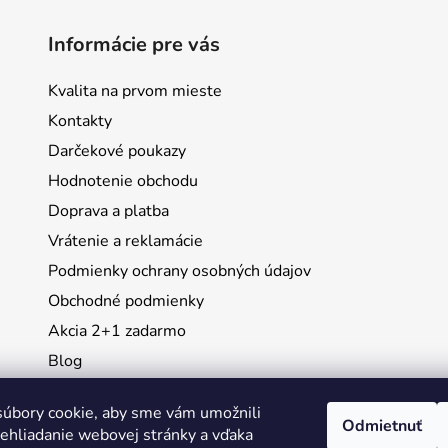
Informácie pre vás
Kvalita na prvom mieste
Kontakty
Darčekové poukazy
Hodnotenie obchodu
Doprava a platba
Vrátenie a reklamácie
Podmienky ochrany osobných údajov
Obchodné podmienky
Akcia 2+1 zadarmo
Blog
Moja objednávka
úbory cookie, aby sme vám umožnili
Odmietnuť
ehliadanie webovej stránky a vďaka