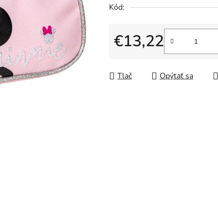
5
Kód:
hviezdičiek.
€13,22
Jednotková cena:
Tlač
Opýtať sa