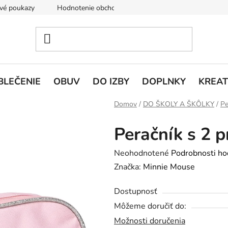
vé poukazy
Hodnotenie obchodu
Doprava a platba
V
BLEČENIE
OBUV
DO IZBY
DOPLNKY
KREAT
Domov
/
DO ŠKOLY A ŠKÔLKY
/
Pe
Peračník s 2 
Priemerné
Neohodnotené
Podrobnosti ho
hodnotenie
Značka:
Minnie Mouse
produktu
Dostupnosť
je
Môžeme doručiť do:
0,0
Možnosti doručenia
z