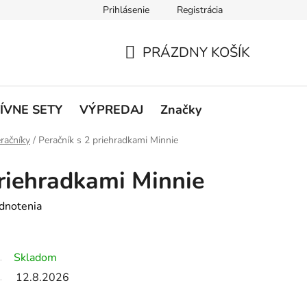
Prihlásenie
Registrácia
rátenie a reklamácie
Podmienky ochrany osobných údajov
O
PRÁZDNY KOŠÍK
NÁKUPNÝ
KOŠÍK
ÍVNE SETY
VÝPREDAJ
Značky
račníky
/
Peračník s 2 priehradkami Minnie
priehradkami Minnie
dnotenia
Skladom
12.8.2026