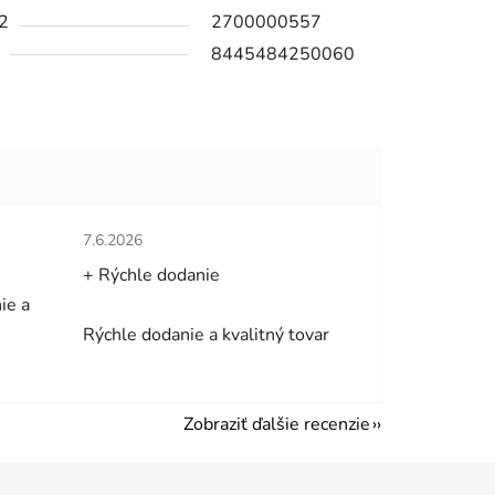
2
2700000557
8445484250060
hviezdičiek.
Hodnotenie obchodu je 5 z 5 hviezdičiek.
7.6.2026
+ Rýchle dodanie
ie a
Rýchle dodanie a kvalitný tovar
Zobraziť ďalšie recenzie