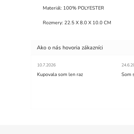
Materiál: 100% POLYESTER
Rozmery:
22.5 X 8.0 X 10.0 CM
Hodnotenie obchodu je 5 z 5 hviezdičiek.
Hodno
10.7.2026
24.6.2
Kupovala som len raz
Som 