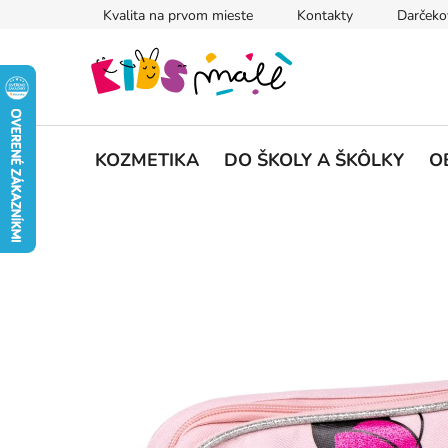
Prejsť
Kvalita na prvom mieste
Kontakty
Darčeko
na
obsah
KOZMETIKA
DO ŠKOLY A ŠKÔLKY
O