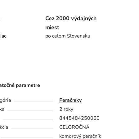
m
Cez 2000 výdajných
miest
viac
po celom Slovensku
točné parametre
gória
Peračníky
ka
2 roky
8445484250060
kcia
CELOROČNÁ
komorový peračník