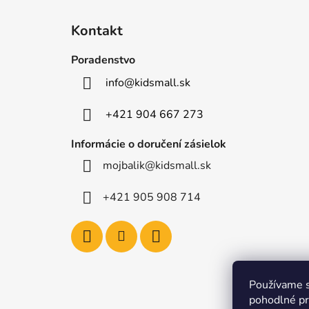
Z
á
Kontakt
p
ä
Poradenstvo
t
info
@
kidsmall.sk
i
e
+421 904 667 273
Informácie o doručení zásielok
mojbalik@kidsmall.sk
+421 905 908 714
Používame s
pohodlné pr