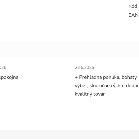
Kód 
EAN
tenie obchodu je 5 z 5 hviezdičiek.
Hodnotenie obchodu je 5 z 5 
026
23.6.2026
spokojna
+ Prehľadná ponuka, bohatý
výber, skutočne rýchle dodan
kvalitný tovar