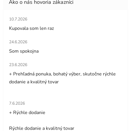
Hodnotenie obchodu je 5 z 5 hviezdičiek.
10.7.2026
Kupovala som len raz
Hodnotenie obchodu je 5 z 5 hviezdičiek.
24.6.2026
Som spokojna
Hodnotenie obchodu je 5 z 5 hviezdičiek.
23.6.2026
+ Prehľadná ponuka, bohatý výber, skutočne rýchle
dodanie a kvalitný tovar
Hodnotenie obchodu je 5 z 5 hviezdičiek.
7.6.2026
+ Rýchle dodanie
Rýchle dodanie a kvalitný tovar