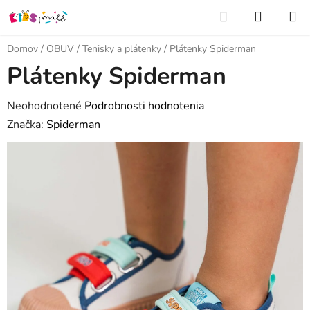
Prejsť
Hľadať
NÁKUP
na
KOŠÍK
obsah
Domov
/
OBUV
/
Tenisky a plátenky
/
Plátenky Spiderman
Plátenky Spiderman
Priemerné
Neohodnotené
Podrobnosti hodnotenia
hodnotenie
Značka:
Spiderman
produktu
je
0,0
z
5
hviezdičiek.