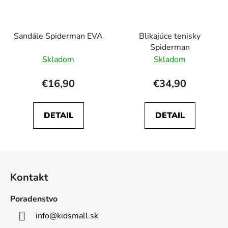
Sandále Spiderman EVA
Blikajúce tenisky
Spiderman
Skladom
Skladom
€16,90
€34,90
DETAIL
DETAIL
Z
á
Kontakt
p
ä
Poradenstvo
t
info
@
kidsmall.sk
i