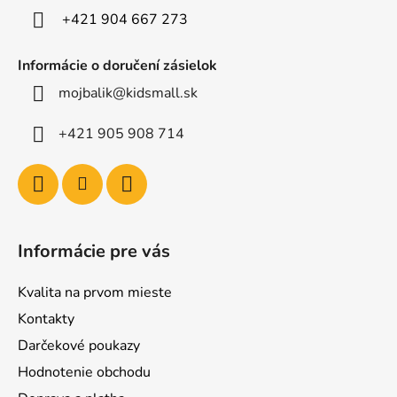
e
+421 904 667 273
Informácie o doručení zásielok
mojbalik@kidsmall.sk
+421 905 908 714
Informácie pre vás
Kvalita na prvom mieste
Kontakty
Darčekové poukazy
Hodnotenie obchodu