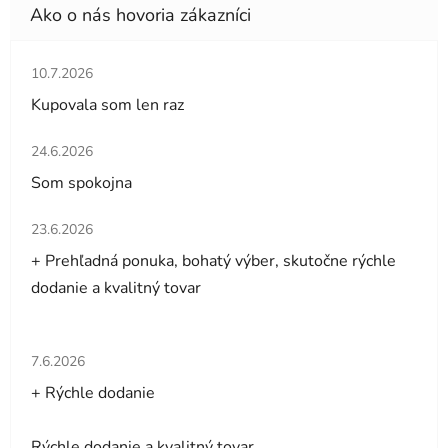
Hodnotenie obchodu je 5 z 5 hviezdičiek.
10.7.2026
Kupovala som len raz
Hodnotenie obchodu je 5 z 5 hviezdičiek.
24.6.2026
Som spokojna
Hodnotenie obchodu je 5 z 5 hviezdičiek.
23.6.2026
+ Prehľadná ponuka, bohatý výber, skutočne rýchle
dodanie a kvalitný tovar
Hodnotenie obchodu je 5 z 5 hviezdičiek.
7.6.2026
+ Rýchle dodanie
Rýchle dodanie a kvalitný tovar