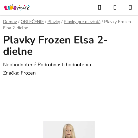
Prejsť
Hľadať
NÁKUP
na
KOŠÍK
obsah
Domov
/
OBLEČENIE
/
Plavky
/
Plavky pre dievčatá
/
Plavky Frozen
Elsa 2-dielne
Plavky Frozen Elsa 2-
dielne
Priemerné
Neohodnotené
Podrobnosti hodnotenia
hodnotenie
Značka:
Frozen
produktu
je
0,0
z
5
hviezdičiek.