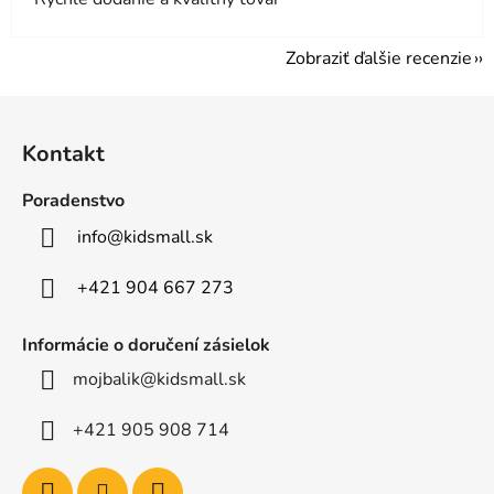
Zobraziť ďalšie recenzie
Z
á
Kontakt
p
ä
Poradenstvo
t
info
@
kidsmall.sk
i
e
+421 904 667 273
Informácie o doručení zásielok
mojbalik@kidsmall.sk
+421 905 908 714