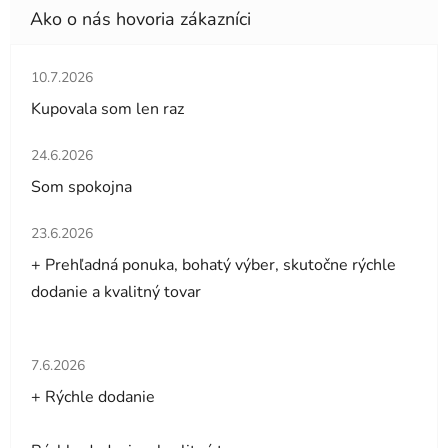
Hodnotenie obchodu je 5 z 5 hviezdičiek.
10.7.2026
Kupovala som len raz
Hodnotenie obchodu je 5 z 5 hviezdičiek.
24.6.2026
Som spokojna
Hodnotenie obchodu je 5 z 5 hviezdičiek.
23.6.2026
+ Prehľadná ponuka, bohatý výber, skutočne rýchle
dodanie a kvalitný tovar
Hodnotenie obchodu je 5 z 5 hviezdičiek.
7.6.2026
+ Rýchle dodanie