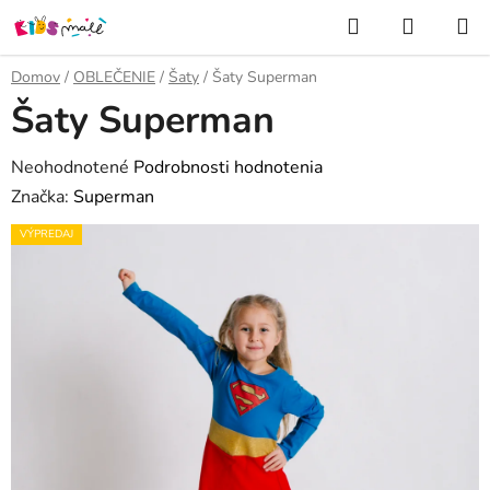
Prejsť
Hľadať
NÁKUP
na
KOŠÍK
obsah
Domov
/
OBLEČENIE
/
Šaty
/
Šaty Superman
Šaty Superman
Priemerné
Neohodnotené
Podrobnosti hodnotenia
hodnotenie
Značka:
Superman
produktu
VÝPREDAJ
je
0,0
z
5
hviezdičiek.