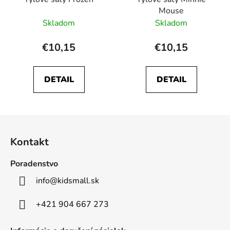
Mouse
Skladom
Skladom
€10,15
€10,15
DETAIL
DETAIL
Z
á
Kontakt
p
ä
Poradenstvo
t
info
@
kidsmall.sk
i
e
+421 904 667 273