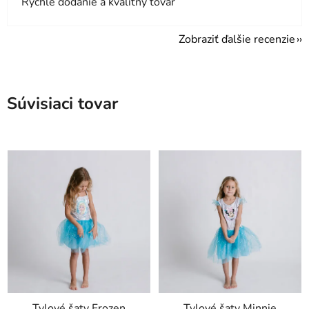
Rýchle dodanie a kvalitný tovar
Zobraziť ďalšie recenzie
Súvisiaci tovar
Tylové šaty Frozen
Tylové šaty Minnie