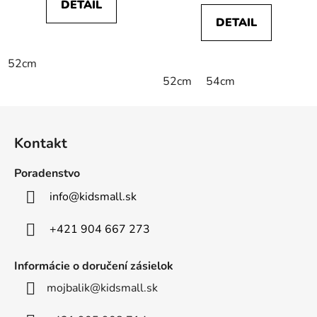
DETAIL
DETAIL
52cm
52cm
54cm
Z
á
Kontakt
p
ä
Poradenstvo
t
info
@
kidsmall.sk
i
e
+421 904 667 273
Informácie o doručení zásielok
mojbalik@kidsmall.sk