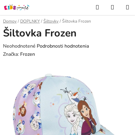
Prejsť
Hľadať
NÁKUP
na
KOŠÍK
obsah
Domov
/
DOPLNKY
/
Šiltovky
/
Šiltovka Frozen
Šiltovka Frozen
Priemerné
Neohodnotené
Podrobnosti hodnotenia
hodnotenie
Značka:
Frozen
produktu
je
0,0
z
5
hviezdičiek.