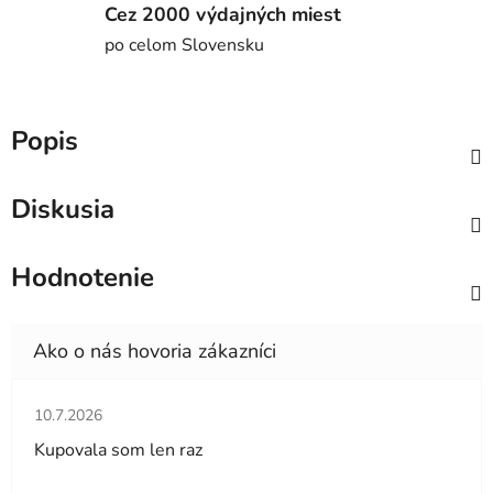
Cez 2000 výdajných miest
po celom Slovensku
Popis
Diskusia
Hodnotenie
Hodnotenie obchodu je 5 z 5 hviezdičiek.
10.7.2026
Kupovala som len raz