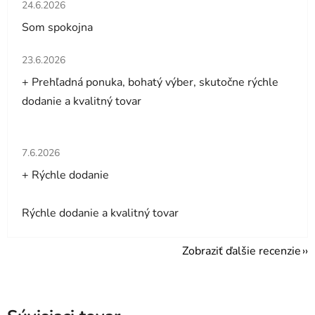
Hodnotenie obchodu je 5 z 5 hviezdičiek.
24.6.2026
Som spokojna
Hodnotenie obchodu je 5 z 5 hviezdičiek.
23.6.2026
+ Prehľadná ponuka, bohatý výber, skutočne rýchle
dodanie a kvalitný tovar
Hodnotenie obchodu je 5 z 5 hviezdičiek.
7.6.2026
+ Rýchle dodanie
Rýchle dodanie a kvalitný tovar
Zobraziť ďalšie recenzie