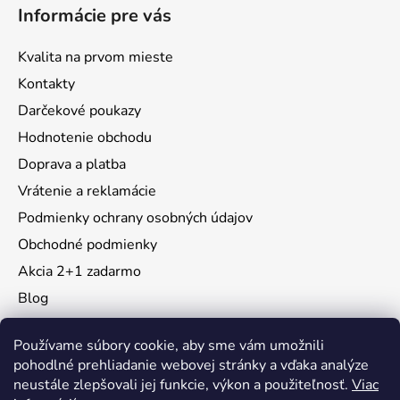
Informácie pre vás
Kvalita na prvom mieste
Kontakty
Darčekové poukazy
Hodnotenie obchodu
Doprava a platba
Vrátenie a reklamácie
Podmienky ochrany osobných údajov
Obchodné podmienky
Akcia 2+1 zadarmo
Blog
Moja objednávka
Používame súbory cookie, aby sme vám umožnili
pohodlné prehliadanie webovej stránky a vďaka analýze
neustále zlepšovali jej funkcie, výkon a použiteľnosť.
Viac