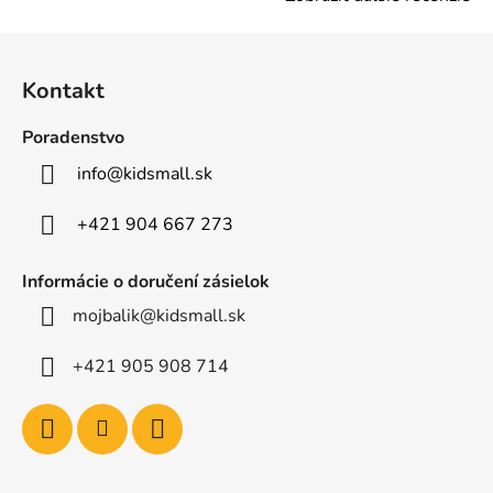
Z
á
Kontakt
p
ä
Poradenstvo
t
info
@
kidsmall.sk
i
e
+421 904 667 273
Informácie o doručení zásielok
mojbalik@kidsmall.sk
+421 905 908 714