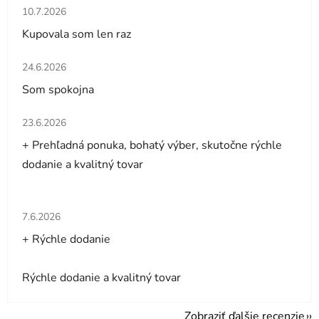
Hodnotenie obchodu je 5 z 5 hviezdičiek.
10.7.2026
Kupovala som len raz
Hodnotenie obchodu je 5 z 5 hviezdičiek.
24.6.2026
Som spokojna
Hodnotenie obchodu je 5 z 5 hviezdičiek.
23.6.2026
+ Prehľadná ponuka, bohatý výber, skutočne rýchle
dodanie a kvalitný tovar
Hodnotenie obchodu je 5 z 5 hviezdičiek.
7.6.2026
+ Rýchle dodanie
Rýchle dodanie a kvalitný tovar
Zobraziť ďalšie recenzie