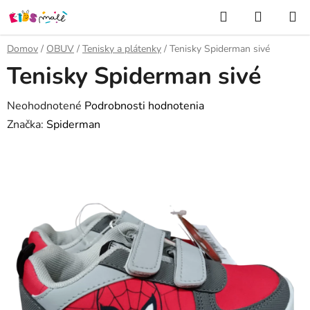
Prejsť
Hľadať
NÁKUP
na
KOŠÍK
obsah
Domov
/
OBUV
/
Tenisky a plátenky
/
Tenisky Spiderman sivé
Tenisky Spiderman sivé
Priemerné
Neohodnotené
Podrobnosti hodnotenia
hodnotenie
Značka:
Spiderman
produktu
je
0,0
z
5
hviezdičiek.