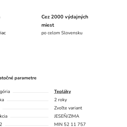
m
Cez 2000 výdajných
miest
viac
po celom Slovensku
točné parametre
gória
Tepláky
ka
2 roky
Zvoľte variant
kcia
JESEŇ/ZIMA
2
MIN 52 11 757