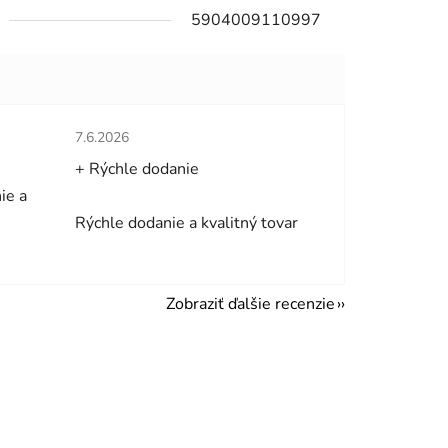
5904009110997
hviezdičiek.
Hodnotenie obchodu je 5 z 5 hviezdičiek.
7.6.2026
+ Rýchle dodanie
ie a
Rýchle dodanie a kvalitný tovar
Zobraziť ďalšie recenzie