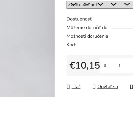
5
hviezdičiek.
Dostupnosť
Môžeme doručiť do:
Možnosti doručenia
Kód:
€10,15
Jednotková cena:
Tlač
Opýtať sa