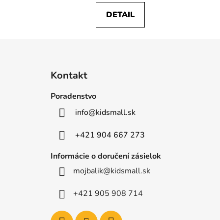
DETAIL
Z
á
Kontakt
p
ä
Poradenstvo
t
info
@
kidsmall.sk
i
e
+421 904 667 273
Informácie o doručení zásielok
mojbalik@kidsmall.sk
+421 905 908 714