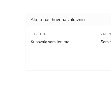
Hodnotenie obchodu je 5 z 5 hviezdičiek.
Hodno
10.7.2026
24.6.2
Kupovala som len raz
Som 