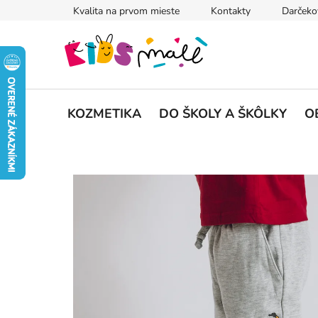
Prejsť
Kvalita na prvom mieste
Kontakty
Darčeko
na
obsah
KOZMETIKA
DO ŠKOLY A ŠKÔLKY
O