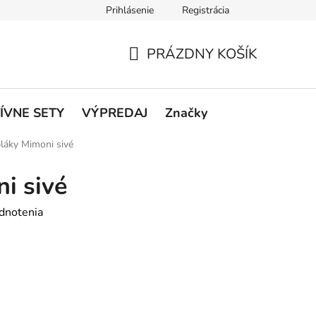
Prihlásenie
Registrácia
rátenie a reklamácie
Podmienky ochrany osobných údajov
O
PRÁZDNY KOŠÍK
NÁKUPNÝ
KOŠÍK
ÍVNE SETY
VÝPREDAJ
Značky
láky Mimoni sivé
i sivé
dnotenia