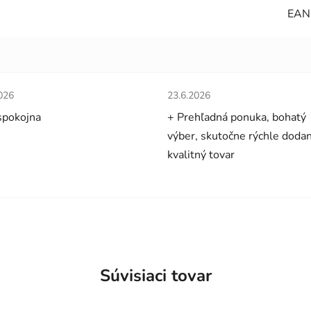
EAN
tenie obchodu je 5 z 5 hviezdičiek.
Hodnotenie obchodu je 5 z 5 
026
23.6.2026
spokojna
+ Prehľadná ponuka, bohatý
výber, skutočne rýchle dodan
kvalitný tovar
Súvisiaci tovar