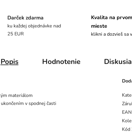
Kvalita na prvo
Darček zdarma
mieste
ku každej objednávke nad
25 EUR
klikni a dozvieš sa 
Popis
Hodnotenie
Diskusia
Doda
Kate
itým materiálom
 ukončením v spodnej časti
Záru
EAN
Kole
Kód 