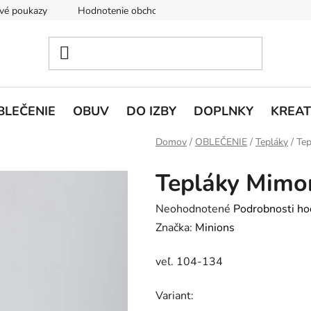
vé poukazy
Hodnotenie obchodu
Doprava a platba
V
BLEČENIE
OBUV
DO IZBY
DOPLNKY
KREAT
Domov
/
OBLEČENIE
/
Tepláky
/
Tep
Tepláky Mimon
Priemerné
Neohodnotené
Podrobnosti ho
hodnotenie
Značka:
Minions
produktu
veľ. 104-134
je
0,0
Variant:
z