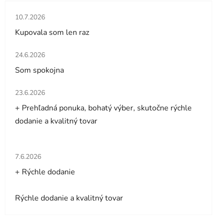
Hodnotenie obchodu je 5 z 5 hviezdičiek.
10.7.2026
Kupovala som len raz
Hodnotenie obchodu je 5 z 5 hviezdičiek.
24.6.2026
Som spokojna
Hodnotenie obchodu je 5 z 5 hviezdičiek.
23.6.2026
+ Prehľadná ponuka, bohatý výber, skutočne rýchle
dodanie a kvalitný tovar
Hodnotenie obchodu je 5 z 5 hviezdičiek.
7.6.2026
+ Rýchle dodanie
Rýchle dodanie a kvalitný tovar