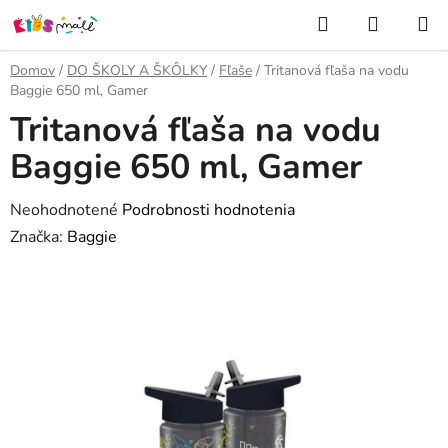
Prejsť
Hľadať
NÁKUP
na
KOŠÍK
obsah
Domov
/
DO ŠKOLY A ŠKÔLKY
/
Fľaše
/
Tritanová fľaša na vodu
Baggie 650 ml, Gamer
Tritanová fľaša na vodu
Baggie 650 ml, Gamer
Priemerné
Neohodnotené
Podrobnosti hodnotenia
hodnotenie
Značka:
Baggie
produktu
je
0,0
z
5
hviezdičiek.