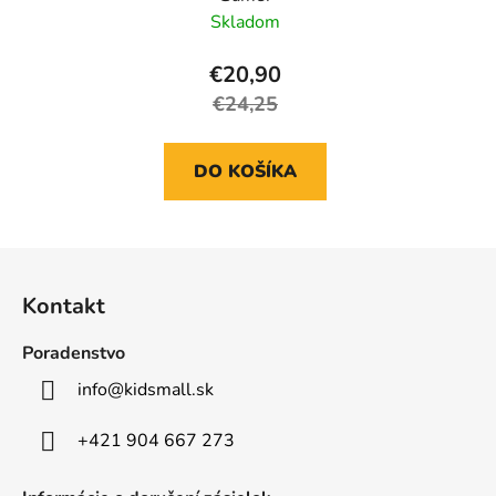
Skladom
€20,90
€24,25
DO KOŠÍKA
Z
á
Kontakt
p
ä
Poradenstvo
t
info
@
kidsmall.sk
i
e
+421 904 667 273