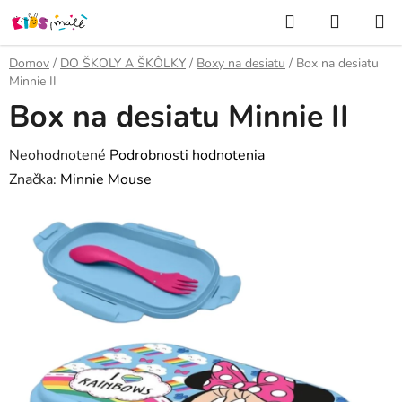
Prejsť
Hľadať
NÁKUP
na
KOŠÍK
obsah
Domov
/
DO ŠKOLY A ŠKÔLKY
/
Boxy na desiatu
/
Box na desiatu
Minnie II
Box na desiatu Minnie II
Priemerné
Neohodnotené
Podrobnosti hodnotenia
hodnotenie
Značka:
Minnie Mouse
produktu
je
0,0
z
5
hviezdičiek.