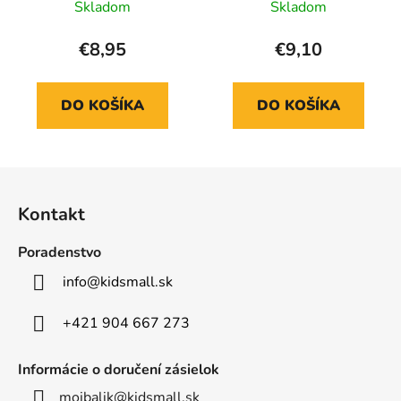
Skladom
Skladom
€8,95
€9,10
DO KOŠÍKA
DO KOŠÍKA
Z
á
Kontakt
p
ä
Poradenstvo
t
info
@
kidsmall.sk
i
e
+421 904 667 273
Informácie o doručení zásielok
mojbalik@kidsmall.sk