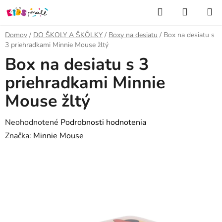
Prejsť
Hľadať
NÁKUP
na
KOŠÍK
obsah
Domov
/
DO ŠKOLY A ŠKÔLKY
/
Boxy na desiatu
/
Box na desiatu s
3 priehradkami Minnie Mouse žltý
Box na desiatu s 3
priehradkami Minnie
Mouse žltý
Priemerné
Neohodnotené
Podrobnosti hodnotenia
hodnotenie
Značka:
Minnie Mouse
produktu
je
0,0
z
5
hviezdičiek.