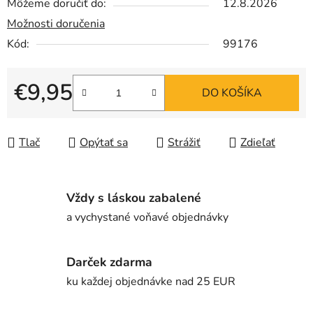
Môžeme doručiť do:
12.8.2026
Možnosti doručenia
Kód:
99176
€9,95
DO KOŠÍKA
Jednotková cena:
Tlač
Opýtať sa
Strážiť
Zdieľať
Vždy s láskou zabalené
a vychystané voňavé objednávky
Darček zdarma
ku každej objednávke nad 25 EUR