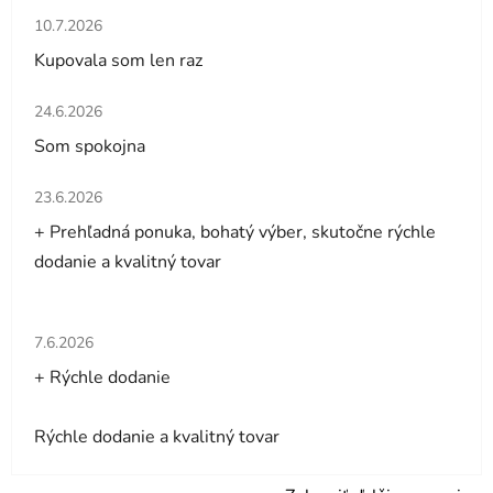
Hodnotenie obchodu je 5 z 5 hviezdičiek.
10.7.2026
Kupovala som len raz
Hodnotenie obchodu je 5 z 5 hviezdičiek.
24.6.2026
Som spokojna
Hodnotenie obchodu je 5 z 5 hviezdičiek.
23.6.2026
+ Prehľadná ponuka, bohatý výber, skutočne rýchle
dodanie a kvalitný tovar
Hodnotenie obchodu je 5 z 5 hviezdičiek.
7.6.2026
+ Rýchle dodanie
Rýchle dodanie a kvalitný tovar