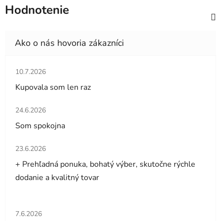
Hodnotenie
Hodnotenie obchodu je 5 z 5 hviezdičiek.
10.7.2026
Kupovala som len raz
Hodnotenie obchodu je 5 z 5 hviezdičiek.
24.6.2026
Som spokojna
Hodnotenie obchodu je 5 z 5 hviezdičiek.
23.6.2026
+ Prehľadná ponuka, bohatý výber, skutočne rýchle
dodanie a kvalitný tovar
Hodnotenie obchodu je 5 z 5 hviezdičiek.
7.6.2026