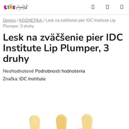
Prejsť
Hľadať
NÁKUP
na
KOŠÍK
obsah
Domov
/
KOZMETIKA
/
Lesk na zväčšenie pier IDC Institute Lip
Plumper, 3 druhy
Lesk na zväčšenie pier IDC
Institute Lip Plumper, 3
druhy
Priemerné
Neohodnotené
Podrobnosti hodnotenia
hodnotenie
Značka:
IDC Institute
produktu
je
0,0
z
5
hviezdičiek.