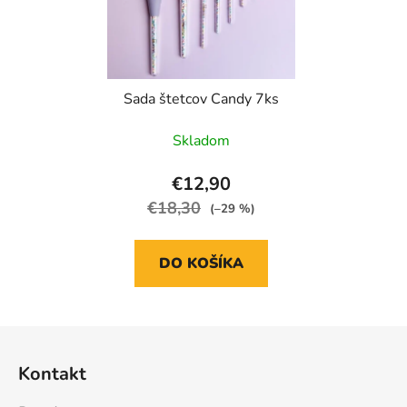
Sada štetcov Candy 7ks
Skladom
€12,90
€18,30
(–29 %)
DO KOŠÍKA
Z
á
Kontakt
p