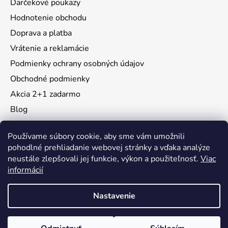
Darčekové poukazy
Hodnotenie obchodu
Doprava a platba
Vrátenie a reklamácie
Podmienky ochrany osobných údajov
Obchodné podmienky
Akcia 2+1 zadarmo
Blog
Moja objednávka
Používame súbory cookie, aby sme vám umožnili
pohodlné prehliadanie webovej stránky a vďaka analýze
neustále zlepšovali jej funkcie, výkon a použiteľnosť.
Viac
Instagram
informácií
Nastavenie
Vytvoril Shoptet