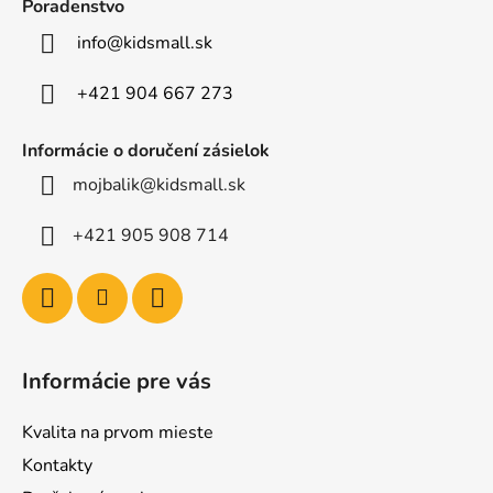
ä
Poradenstvo
t
info
@
kidsmall.sk
i
e
+421 904 667 273
Informácie o doručení zásielok
mojbalik@kidsmall.sk
+421 905 908 714
Informácie pre vás
Kvalita na prvom mieste
Kontakty