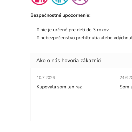
Bezpečnostné upozornenie:
nie je určené pre deti do 3 rokov
nebezpečenstvo prehltnutia alebo vdýchnut
Hodnotenie obchodu je 5 z 5 hviezdičiek.
Hodno
10.7.2026
24.6.2
Kupovala som len raz
Som 