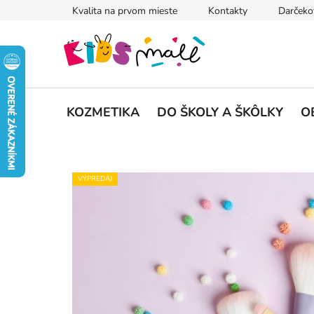
Prejsť
Kvalita na prvom mieste
Kontakty
Darčeko
na
obsah
KOZMETIKA
DO ŠKOLY A ŠKÔLKY
O
VÝPREDAJ