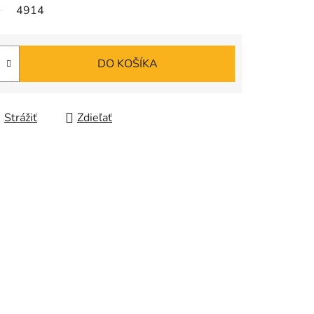
4914
DO KOŠÍKA
Strážiť
Zdieľať