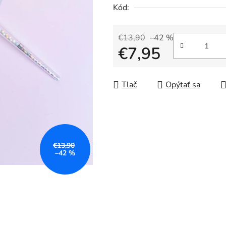
5
Kód:
hviezdičiek.
€13,90
–42 %
€7,95
Jednotková cena:
Tlač
Opýtať sa
€13,90
–42 %