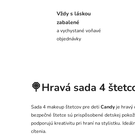
Vždy s láskou
zabalené
a vychystané voňavé
objednávky
🍭Hravá sada 4 štetco
Sada 4 makeup štetcov pre deti
Candy
je hravý
bezpečné štetce sú prispôsobené detskej pokožk
podporujú kreativitu pri hraní na stylistku. Ide
cítenia.