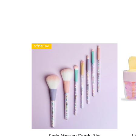
VÝPREDAJ
Sada štetcov Candy 7ks
L