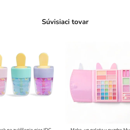
Súvisiaci tovar
esk na zväčšenie pier IDC
Make-up paleta v puzdre My 