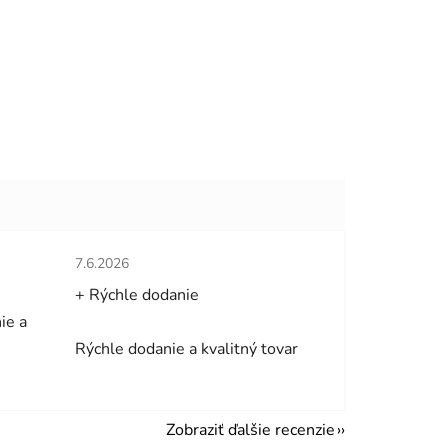
hviezdičiek.
Hodnotenie obchodu je 5 z 5 hviezdičiek.
7.6.2026
+ Rýchle dodanie
ie a
Rýchle dodanie a kvalitný tovar
Zobraziť ďalšie recenzie