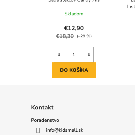
Ins
Skladom
€12,90
€18,30
(–29 %)
DO KOŠÍKA
Z
á
Kontakt
p
ä
Poradenstvo
t
info
@
kidsmall.sk
i