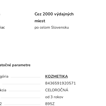
m
Cez 2000 výdajných
miest
viac
po celom Slovensku
točné parametre
gória
KOZMETIKA
8436591920571
kcia
CELOROČNÁ
od 3 rokov
2
895Z