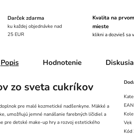
Kvalita na prvo
Darček zdarma
mieste
ku každej objednávke nad
25 EUR
klikni a dozvieš sa 
Popis
Hodnotenie
Diskusia
Doda
v zo sveta cukríkov
Kate
EAN
 doplnok pre malé kozmetické nadšenkyne. Mäkké a
Kole
e, umožňujú jemné nanášanie farebných líčidiel a
álne pre detské make-up hry a rozvoj estetického
Vek
Kód 