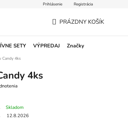
Prihlásenie
Registrácia
rátenie a reklamácie
Podmienky ochrany osobných údajov
O
PRÁZDNY KOŠÍK
NÁKUPNÝ
KOŠÍK
ÍVNE SETY
VÝPREDAJ
Značky
v Candy 4ks
Candy 4ks
dnotenia
Skladom
12.8.2026