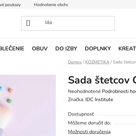
vé poukazy
Hodnotenie obchodu
Doprava a platba
V
BLEČENIE
OBUV
DO IZBY
DOPLNKY
KREAT
Domov
/
KOZMETIKA
/
Sada štetco
Sada štetcov 
Priemerné
Neohodnotené
Podrobnosti ho
hodnotenie
Značka:
IDC Institute
produktu
Dostupnosť
je
Môžeme doručiť do:
0,0
Možnosti doručenia
z