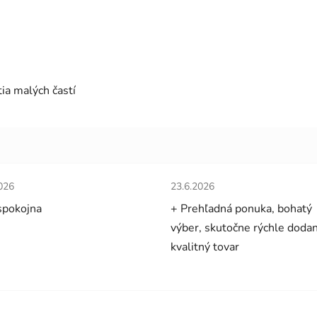
ia malých častí
tenie obchodu je 5 z 5 hviezdičiek.
Hodnotenie obchodu je 5 z 5 
026
23.6.2026
spokojna
+ Prehľadná ponuka, bohatý
výber, skutočne rýchle dodan
kvalitný tovar