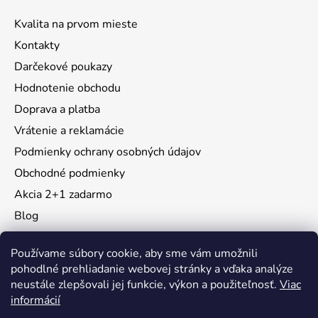
Kvalita na prvom mieste
Kontakty
Darčekové poukazy
Hodnotenie obchodu
Doprava a platba
Vrátenie a reklamácie
Podmienky ochrany osobných údajov
Obchodné podmienky
Akcia 2+1 zadarmo
Blog
Moja objednávka
Používame súbory cookie, aby sme vám umožnili
pohodlné prehliadanie webovej stránky a vďaka analýze
neustále zlepšovali jej funkcie, výkon a použiteľnosť.
Viac
Instagram
informácií