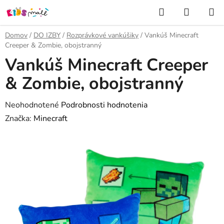
Prejsť
Hľadať
NÁKUP
na
KOŠÍK
obsah
Domov
/
DO IZBY
/
Rozprávkové vankúšiky
/
Vankúš Minecraft
Creeper & Zombie, obojstranný
Vankúš Minecraft Creeper
& Zombie, obojstranný
Priemerné
Neohodnotené
Podrobnosti hodnotenia
hodnotenie
Značka:
Minecraft
produktu
je
0,0
z
5
hviezdičiek.