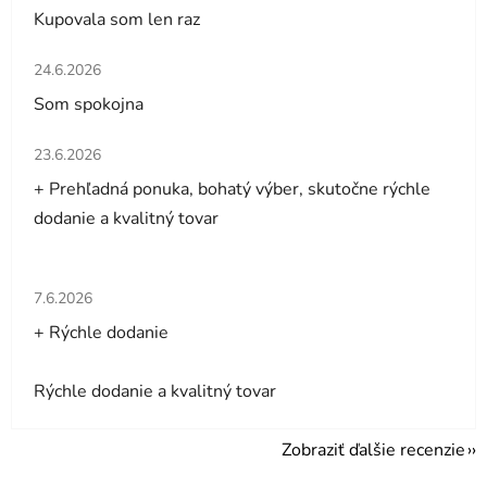
Kupovala som len raz
Hodnotenie obchodu je 5 z 5 hviezdičiek.
24.6.2026
Som spokojna
Hodnotenie obchodu je 5 z 5 hviezdičiek.
23.6.2026
+ Prehľadná ponuka, bohatý výber, skutočne rýchle
dodanie a kvalitný tovar
Hodnotenie obchodu je 5 z 5 hviezdičiek.
7.6.2026
+ Rýchle dodanie
Rýchle dodanie a kvalitný tovar
Zobraziť ďalšie recenzie