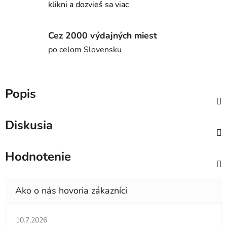
klikni a dozvieš sa viac
Cez 2000 výdajných miest
po celom Slovensku
Popis
Diskusia
Hodnotenie
Hodnotenie obchodu je 5 z 5 hviezdičiek.
10.7.2026