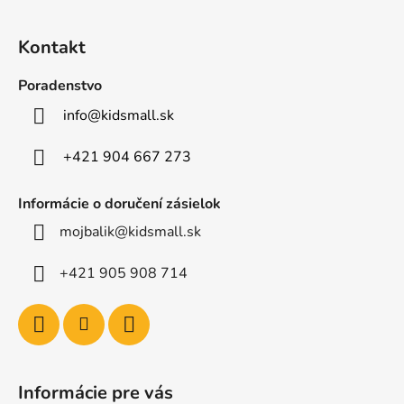
Z
á
Kontakt
p
ä
Poradenstvo
t
info
@
kidsmall.sk
i
e
+421 904 667 273
Informácie o doručení zásielok
mojbalik@kidsmall.sk
+421 905 908 714
Informácie pre vás