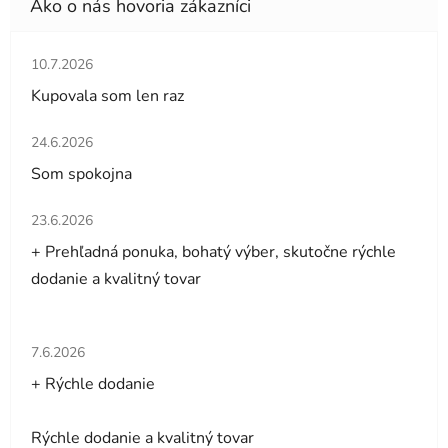
Hodnotenie obchodu je 5 z 5 hviezdičiek.
10.7.2026
Kupovala som len raz
Hodnotenie obchodu je 5 z 5 hviezdičiek.
24.6.2026
Som spokojna
Hodnotenie obchodu je 5 z 5 hviezdičiek.
23.6.2026
+ Prehľadná ponuka, bohatý výber, skutočne rýchle
dodanie a kvalitný tovar
Hodnotenie obchodu je 5 z 5 hviezdičiek.
7.6.2026
+ Rýchle dodanie
Rýchle dodanie a kvalitný tovar