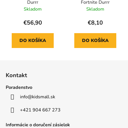
Durrr
Fortnite Durrr
Skladom
Skladom
€56,90
€8,10
DO KOŠÍKA
DO KOŠÍKA
Z
á
Kontakt
p
ä
Poradenstvo
t
info
@
kidsmall.sk
i
e
+421 904 667 273
Informácie o doručení zásielok