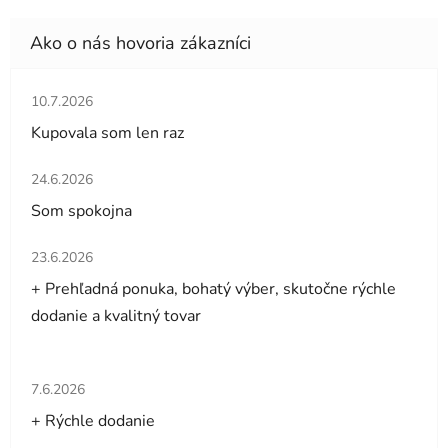
Hodnotenie obchodu je 5 z 5 hviezdičiek.
10.7.2026
Kupovala som len raz
Hodnotenie obchodu je 5 z 5 hviezdičiek.
24.6.2026
Som spokojna
Hodnotenie obchodu je 5 z 5 hviezdičiek.
23.6.2026
+ Prehľadná ponuka, bohatý výber, skutočne rýchle
dodanie a kvalitný tovar
Hodnotenie obchodu je 5 z 5 hviezdičiek.
7.6.2026
+ Rýchle dodanie