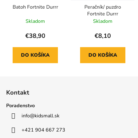
Batoh Fortnite Durrr
Peračník/ puzdro
Fortnite Durrr
Skladom
Skladom
€38,90
€8,10
DO KOŠÍKA
DO KOŠÍKA
Z
á
Kontakt
p
ä
Poradenstvo
t
info
@
kidsmall.sk
i
e
+421 904 667 273