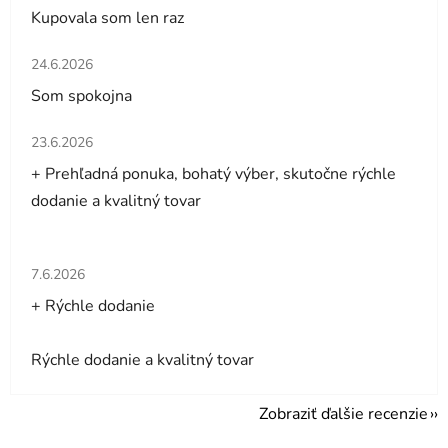
Kupovala som len raz
Hodnotenie obchodu je 5 z 5 hviezdičiek.
24.6.2026
Som spokojna
Hodnotenie obchodu je 5 z 5 hviezdičiek.
23.6.2026
+ Prehľadná ponuka, bohatý výber, skutočne rýchle
dodanie a kvalitný tovar
Hodnotenie obchodu je 5 z 5 hviezdičiek.
7.6.2026
+ Rýchle dodanie
Rýchle dodanie a kvalitný tovar
Zobraziť ďalšie recenzie