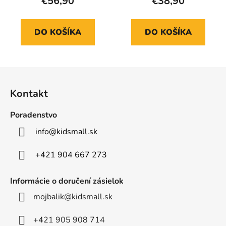
€56,90
€38,90
DO KOŠÍKA
DO KOŠÍKA
Z
á
Kontakt
p
ä
Poradenstvo
t
info
@
kidsmall.sk
i
e
+421 904 667 273
Informácie o doručení zásielok
mojbalik@kidsmall.sk
+421 905 908 714