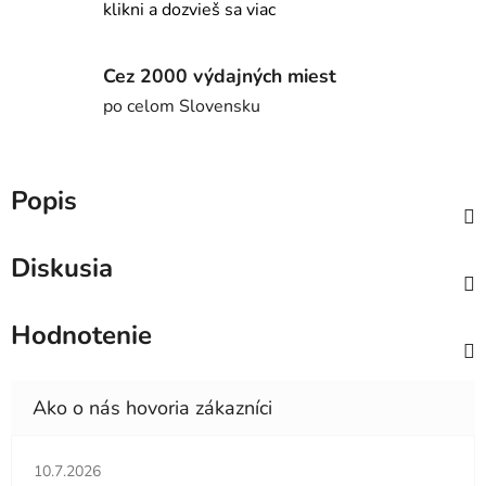
klikni a dozvieš sa viac
Cez 2000 výdajných miest
po celom Slovensku
Popis
Diskusia
Hodnotenie
Hodnotenie obchodu je 5 z 5 hviezdičiek.
10.7.2026