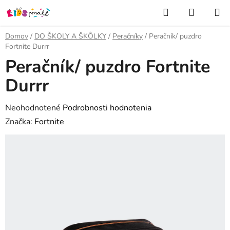
Prejsť
Hľadať
NÁKUP
na
KOŠÍK
obsah
Domov
/
DO ŠKOLY A ŠKÔLKY
/
Peračníky
/
Peračník/ puzdro
Fortnite Durrr
Peračník/ puzdro Fortnite
Durrr
Priemerné
Neohodnotené
Podrobnosti hodnotenia
hodnotenie
Značka:
Fortnite
produktu
je
0,0
z
5
hviezdičiek.