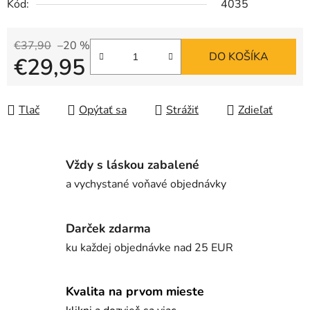
Kód:
4035
€37,90
–20 %
DO KOŠÍKA
€29,95
Jednotková cena:
Tlač
Opýtať sa
Strážiť
Zdieľať
Vždy s láskou zabalené
a vychystané voňavé objednávky
Darček zdarma
ku každej objednávke nad 25 EUR
Kvalita na prvom mieste