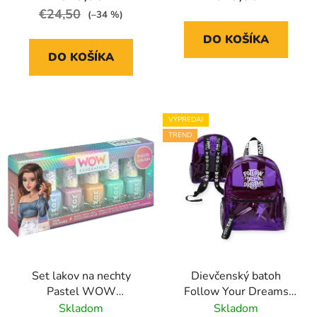
€24,50
(–34 %)
DO KOŠÍKA
DO KOŠÍKA
VÝPREDAJ
TREND
Set lakov na nechty
Dievčenský batoh
Pastel WOW
Follow Your Dreams
Generation
WOW Generation
Skladom
Skladom