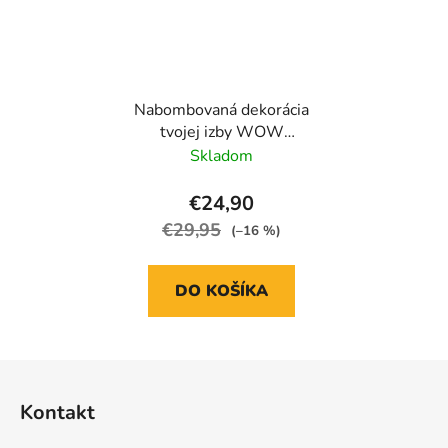
Nabombovaná dekorácia
tvojej izby WOW
Generation
Skladom
€24,90
€29,95
(–16 %)
DO KOŠÍKA
Z
á
Kontakt
p