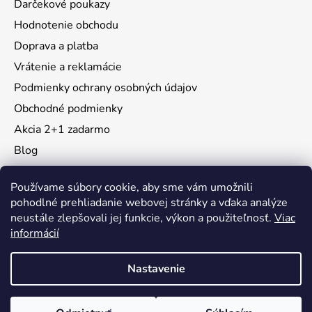
Darčekové poukazy
Hodnotenie obchodu
Doprava a platba
Vrátenie a reklamácie
Podmienky ochrany osobných údajov
Obchodné podmienky
Akcia 2+1 zadarmo
Blog
Moja objednávka
Používame súbory cookie, aby sme vám umožnili
pohodlné prehliadanie webovej stránky a vďaka analýze
neustále zlepšovali jej funkcie, výkon a použiteľnosť.
Viac
Instagram
informácií
Nastavenie
Vytvoril Shoptet