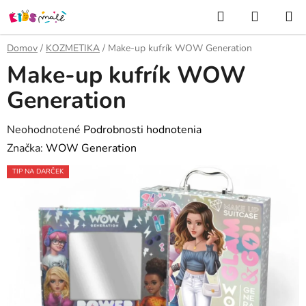
Prejsť
Hľadať
NÁKUP
na
KOŠÍK
obsah
Domov
/
KOZMETIKA
/
Make-up kufrík WOW Generation
Make-up kufrík WOW
Generation
Priemerné
Neohodnotené
Podrobnosti hodnotenia
hodnotenie
Značka:
WOW Generation
produktu
TIP NA DARČEK
je
0,0
z
5
hviezdičiek.