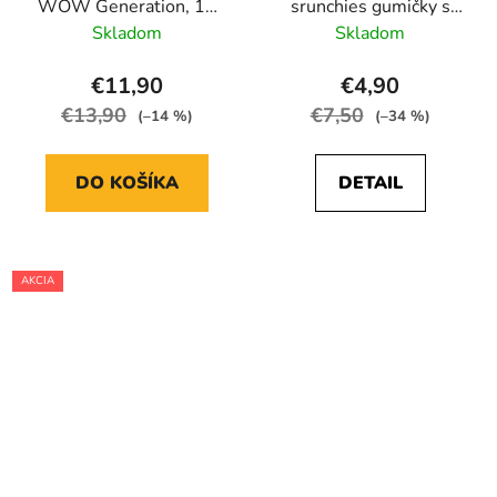
WOW Generation, 12
srunchies gumičky s
ks v balení
kľúčenkou
Skladom
Skladom
€11,90
€4,90
€13,90
€7,50
(–14 %)
(–34 %)
DO KOŠÍKA
DETAIL
AKCIA