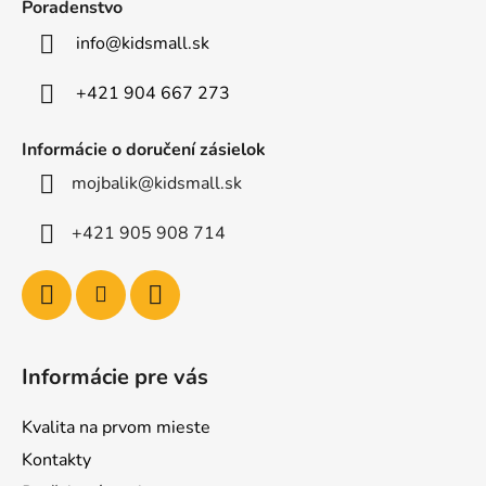
ä
Poradenstvo
t
info
@
kidsmall.sk
i
e
+421 904 667 273
Informácie o doručení zásielok
mojbalik@kidsmall.sk
+421 905 908 714
Informácie pre vás
Kvalita na prvom mieste
Kontakty