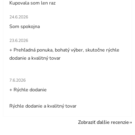
Kupovala som len raz
Hodnotenie obchodu je 5 z 5 hviezdičiek.
24.6.2026
Som spokojna
Hodnotenie obchodu je 5 z 5 hviezdičiek.
23.6.2026
+ Prehľadná ponuka, bohatý výber, skutočne rýchle
dodanie a kvalitný tovar
Hodnotenie obchodu je 5 z 5 hviezdičiek.
7.6.2026
+ Rýchle dodanie
Rýchle dodanie a kvalitný tovar
Zobraziť ďalšie recenzie