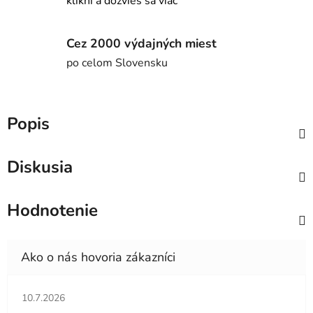
klikni a dozvieš sa viac
Cez 2000 výdajných miest
po celom Slovensku
Popis
Diskusia
Hodnotenie
Hodnotenie obchodu je 5 z 5 hviezdičiek.
10.7.2026