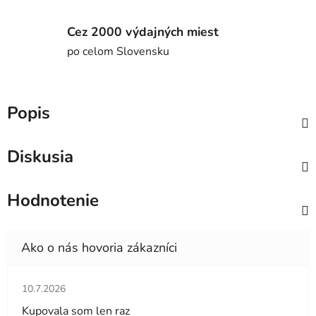
Cez 2000 výdajných miest
po celom Slovensku
Popis
Diskusia
Hodnotenie
Hodnotenie obchodu je 5 z 5 hviezdičiek.
10.7.2026
Kupovala som len raz