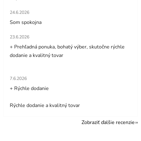
Hodnotenie obchodu je 5 z 5 hviezdičiek.
24.6.2026
Som spokojna
Hodnotenie obchodu je 5 z 5 hviezdičiek.
23.6.2026
+ Prehľadná ponuka, bohatý výber, skutočne rýchle
dodanie a kvalitný tovar
Hodnotenie obchodu je 5 z 5 hviezdičiek.
7.6.2026
+ Rýchle dodanie
Rýchle dodanie a kvalitný tovar
Zobraziť ďalšie recenzie