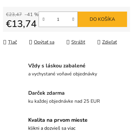
€23,47
–41 %
DO KOŠÍKA
€13,74
Jednotková cena:
Tlač
Opýtať sa
Strážiť
Zdieľať
Vždy s láskou zabalené
a vychystané voňavé objednávky
Darček zdarma
ku každej objednávke nad 25 EUR
Kvalita na prvom mieste
klikni a dozvieš sa viac