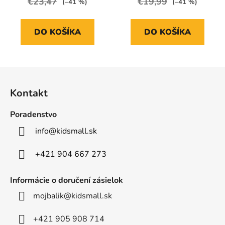
€23,47
€19,99
(–41 %)
(–41 %)
DO KOŠÍKA
DO KOŠÍKA
Z
á
Kontakt
p
ä
Poradenstvo
t
info
@
kidsmall.sk
i
e
+421 904 667 273
Informácie o doručení zásielok
mojbalik@kidsmall.sk
+421 905 908 714