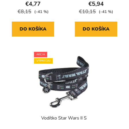
€4,77
€5,94
€8,15
€10,15
(–41 %)
(–41 %)
DO KOŠÍKA
DO KOŠÍKA
AKCIA
VÝPREDAJ
Vodítko Star Wars II S