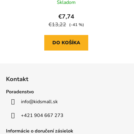
Skladom
€7,74
€13,22
(–41 %)
DO KOŠÍKA
Z
á
Kontakt
p
ä
Poradenstvo
t
info
@
kidsmall.sk
i
e
+421 904 667 273
Informácie o doručení zásielok