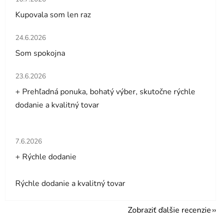
Kupovala som len raz
Hodnotenie obchodu je 5 z 5 hviezdičiek.
24.6.2026
Som spokojna
Hodnotenie obchodu je 5 z 5 hviezdičiek.
23.6.2026
+ Prehľadná ponuka, bohatý výber, skutočne rýchle
dodanie a kvalitný tovar
Hodnotenie obchodu je 5 z 5 hviezdičiek.
7.6.2026
+ Rýchle dodanie
Rýchle dodanie a kvalitný tovar
Zobraziť ďalšie recenzie