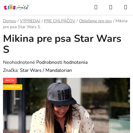
Prejsť
Hľadať
NÁKUP
na
KOŠÍK
obsah
Domov
/
VÝPREDAJ
/
PRE CHLPÁČOV
/
Oblečenie pre psy
/
Mikina
pre psa Star Wars S
Mikina pre psa Star Wars
S
Priemerné
Neohodnotené
Podrobnosti hodnotenia
hodnotenie
Značka:
Star Wars / Mandalorian
produktu
AKCIA
je
VÝPREDAJ
0,0
z
5
hviezdičiek.