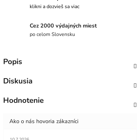
klikni a dozvieš sa viac
Cez 2000 výdajných miest
po celom Slovensku
Popis
Diskusia
Hodnotenie
Hodnotenie obchodu je 5 z 5 hviezdičiek.
10.7.2026