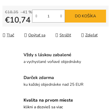
€18,35
–41 %
DO KOŠÍKA
€10,74
Jednotková cena:
Tlač
Opýtať sa
Strážiť
Zdieľať
Vždy s láskou zabalené
a vychystané voňavé objednávky
Darček zdarma
ku každej objednávke nad 25 EUR
Kvalita na prvom mieste
klikni a dozvieš sa viac