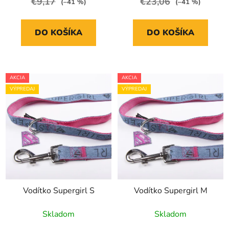
€9,17
€23,06
(–41 %)
(–41 %)
DO KOŠÍKA
DO KOŠÍKA
AKCIA
AKCIA
VÝPREDAJ
VÝPREDAJ
Vodítko Supergirl S
Vodítko Supergirl M
Skladom
Skladom