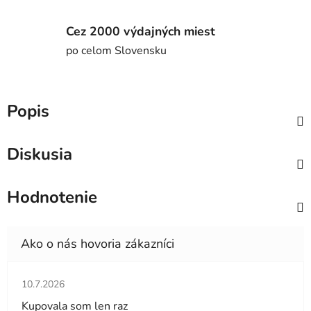
Cez 2000 výdajných miest
po celom Slovensku
Popis
Diskusia
Hodnotenie
Hodnotenie obchodu je 5 z 5 hviezdičiek.
10.7.2026
Kupovala som len raz