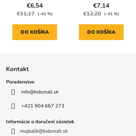
€6,54
€7,14
€11,17
€12,20
(–41 %)
(–41 %)
DO KOŠÍKA
DO KOŠÍKA
Z
á
Kontakt
p
ä
Poradenstvo
t
info
@
kidsmall.sk
i
e
+421 904 667 273
Informácie o doručení zásielok
mojbalik@kidsmall.sk