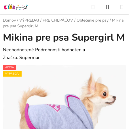
Prejsť
Hľadať
NÁKUP
na
KOŠÍK
obsah
Domov
/
VÝPREDAJ
/
PRE CHLPÁČOV
/
Oblečenie pre psy
/
Mikina
pre psa Supergirl M
Mikina pre psa Supergirl M
Priemerné
Neohodnotené
Podrobnosti hodnotenia
hodnotenie
Značka:
Superman
produktu
AKCIA
je
VÝPREDAJ
0,0
z
5
hviezdičiek.