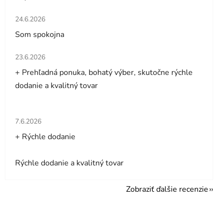
Hodnotenie obchodu je 5 z 5 hviezdičiek.
24.6.2026
Som spokojna
Hodnotenie obchodu je 5 z 5 hviezdičiek.
23.6.2026
+ Prehľadná ponuka, bohatý výber, skutočne rýchle
dodanie a kvalitný tovar
Hodnotenie obchodu je 5 z 5 hviezdičiek.
7.6.2026
+ Rýchle dodanie
Rýchle dodanie a kvalitný tovar
Zobraziť ďalšie recenzie