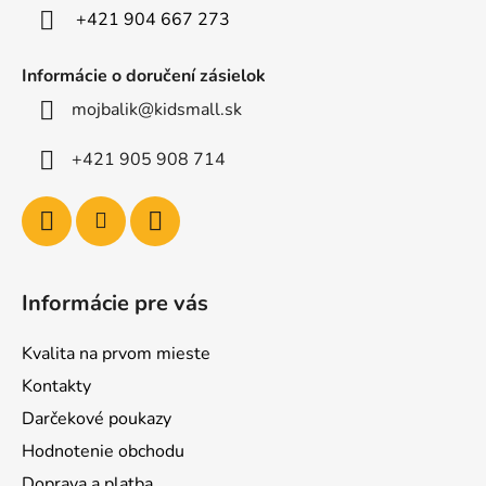
e
+421 904 667 273
Informácie o doručení zásielok
mojbalik@kidsmall.sk
+421 905 908 714
Informácie pre vás
Kvalita na prvom mieste
Kontakty
Darčekové poukazy
Hodnotenie obchodu
Doprava a platba