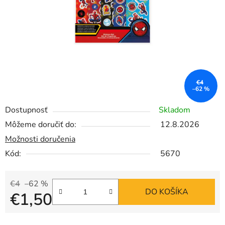
€4
–62 %
Dostupnosť
Skladom
Môžeme doručiť do:
12.8.2026
Možnosti doručenia
Kód:
5670
€4
–62 %
DO KOŠÍKA
€1,50
Jednotková cena: