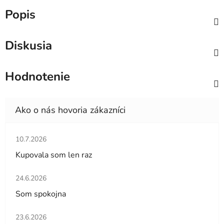
Popis
Diskusia
Hodnotenie
Hodnotenie obchodu je 5 z 5 hviezdičiek.
10.7.2026
Kupovala som len raz
Hodnotenie obchodu je 5 z 5 hviezdičiek.
24.6.2026
Som spokojna
Hodnotenie obchodu je 5 z 5 hviezdičiek.
23.6.2026