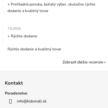
+ Prehľadná ponuka, bohatý výber, skutočne rýchle
dodanie a kvalitný tovar
Hodnotenie obchodu je 5 z 5 hviezdičiek.
7.6.2026
+ Rýchle dodanie
Rýchle dodanie a kvalitný tovar
Zobraziť ďalšie recenzie
Z
á
Kontakt
p
ä
Poradenstvo
t
info
@
kidsmall.sk
i