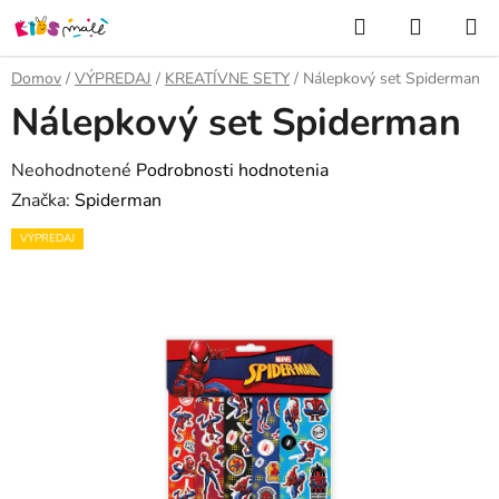
Prejsť
Hľadať
NÁKUP
na
KOŠÍK
obsah
Domov
/
VÝPREDAJ
/
KREATÍVNE SETY
/
Nálepkový set Spiderman
Nálepkový set Spiderman
Priemerné
Neohodnotené
Podrobnosti hodnotenia
hodnotenie
Značka:
Spiderman
produktu
VÝPREDAJ
je
0,0
z
5
hviezdičiek.