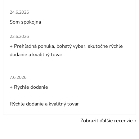
Hodnotenie obchodu je 5 z 5 hviezdičiek.
24.6.2026
Som spokojna
Hodnotenie obchodu je 5 z 5 hviezdičiek.
23.6.2026
+ Prehľadná ponuka, bohatý výber, skutočne rýchle
dodanie a kvalitný tovar
Hodnotenie obchodu je 5 z 5 hviezdičiek.
7.6.2026
+ Rýchle dodanie
Rýchle dodanie a kvalitný tovar
Zobraziť ďalšie recenzie