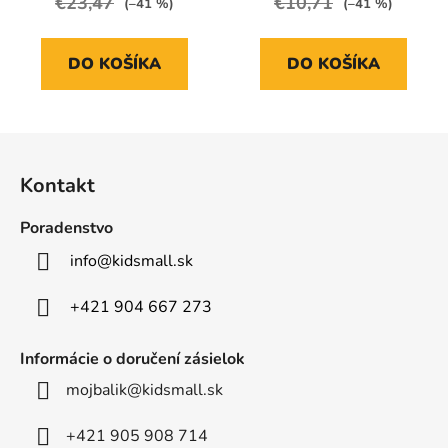
€23,47
€10,71
(–41 %)
(–41 %)
DO KOŠÍKA
DO KOŠÍKA
Z
á
Kontakt
p
ä
Poradenstvo
t
info
@
kidsmall.sk
i
e
+421 904 667 273
Informácie o doručení zásielok
mojbalik@kidsmall.sk
+421 905 908 714