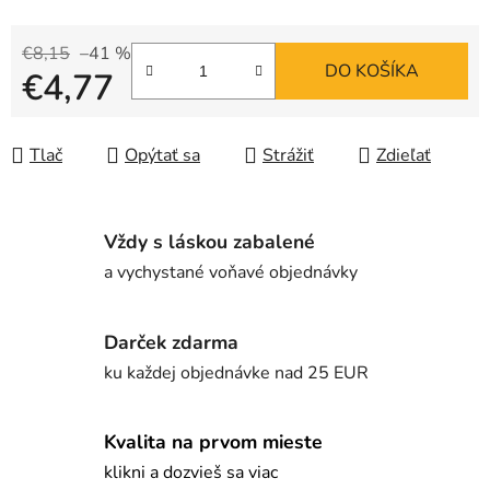
€8,15
–41 %
DO KOŠÍKA
€4,77
Jednotková cena:
Tlač
Opýtať sa
Strážiť
Zdieľať
Vždy s láskou zabalené
a vychystané voňavé objednávky
Darček zdarma
ku každej objednávke nad 25 EUR
Kvalita na prvom mieste
klikni a dozvieš sa viac