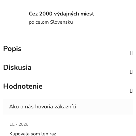
Cez 2000 výdajných miest
po celom Slovensku
Popis
Diskusia
Hodnotenie
Hodnotenie obchodu je 5 z 5 hviezdičiek.
10.7.2026
Kupovala som len raz