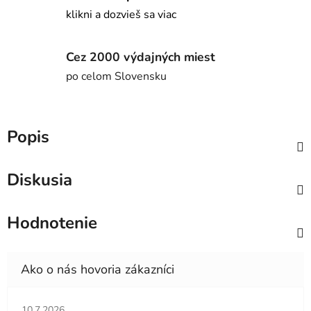
klikni a dozvieš sa viac
Cez 2000 výdajných miest
po celom Slovensku
Popis
Diskusia
Hodnotenie
Hodnotenie obchodu je 5 z 5 hviezdičiek.
10.7.2026