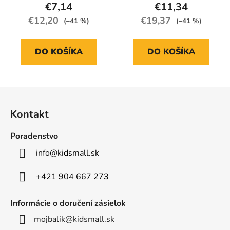
€7,14
€11,34
€12,20
€19,37
(–41 %)
(–41 %)
DO KOŠÍKA
DO KOŠÍKA
Z
á
Kontakt
p
ä
Poradenstvo
t
info
@
kidsmall.sk
i
e
+421 904 667 273
Informácie o doručení zásielok
mojbalik@kidsmall.sk