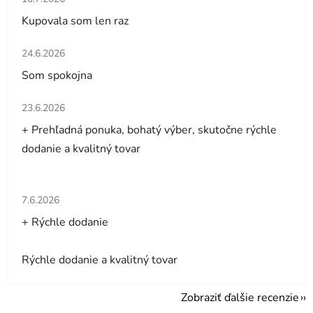
Kupovala som len raz
Hodnotenie obchodu je 5 z 5 hviezdičiek.
24.6.2026
Som spokojna
Hodnotenie obchodu je 5 z 5 hviezdičiek.
23.6.2026
+ Prehľadná ponuka, bohatý výber, skutočne rýchle
dodanie a kvalitný tovar
Hodnotenie obchodu je 5 z 5 hviezdičiek.
7.6.2026
+ Rýchle dodanie
Rýchle dodanie a kvalitný tovar
Zobraziť ďalšie recenzie