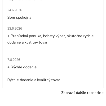
Hodnotenie obchodu je 5 z 5 hviezdičiek.
24.6.2026
Som spokojna
Hodnotenie obchodu je 5 z 5 hviezdičiek.
23.6.2026
+ Prehľadná ponuka, bohatý výber, skutočne rýchle
dodanie a kvalitný tovar
Hodnotenie obchodu je 5 z 5 hviezdičiek.
7.6.2026
+ Rýchle dodanie
Rýchle dodanie a kvalitný tovar
Zobraziť ďalšie recenzie