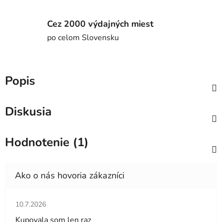
Cez 2000 výdajných miest
po celom Slovensku
Popis
Diskusia
Hodnotenie (1)
Hodnotenie obchodu je 5 z 5 hviezdičiek.
10.7.2026
Kupovala som len raz