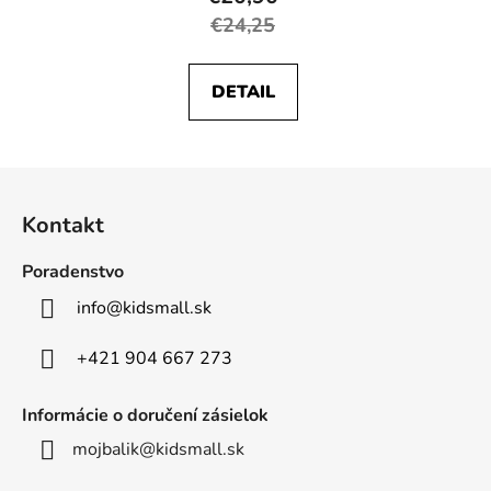
€24,25
DETAIL
Z
á
Kontakt
p
ä
Poradenstvo
t
info
@
kidsmall.sk
i
e
+421 904 667 273
Informácie o doručení zásielok
mojbalik@kidsmall.sk