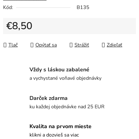
Kód:
B135
€8,50
Jednotková cena:
Tlač
Opýtať sa
Strážiť
Zdieľať
Vždy s láskou zabalené
a vychystané voňavé objednávky
Darček zdarma
ku každej objednávke nad 25 EUR
Kvalita na prvom mieste
klikni a dozvieš sa viac