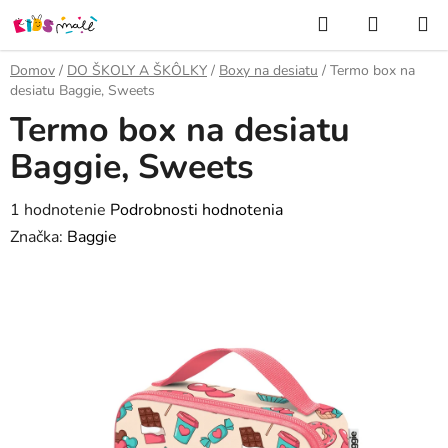
Prejsť
Hľadať
NÁKUP
na
KOŠÍK
obsah
Domov
/
DO ŠKOLY A ŠKÔLKY
/
Boxy na desiatu
/
Termo box na
desiatu Baggie, Sweets
Termo box na desiatu
Baggie, Sweets
Priemerné
1 hodnotenie
Podrobnosti hodnotenia
hodnotenie
Značka:
Baggie
produktu
je
5,0
z
5
hviezdičiek.